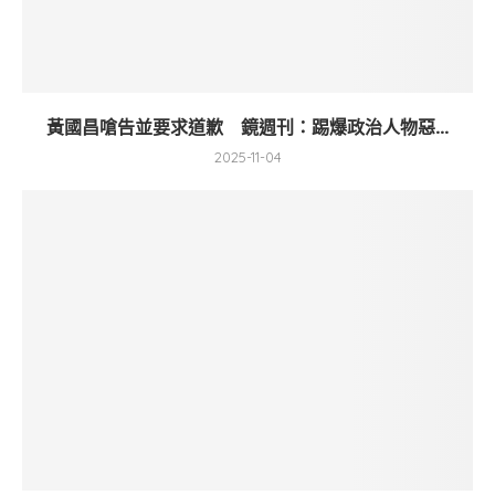
黃國昌嗆告並要求道歉 鏡週刊：踢爆政治人物惡...
2025-11-04