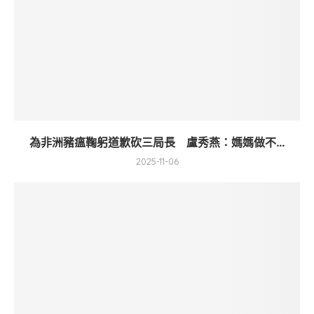
為非洲豬瘟鞠躬道歉砍三局長 盧秀燕：媽媽做不...
2025-11-06