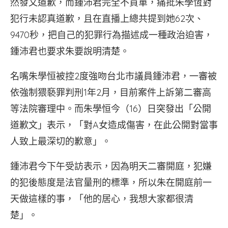
然發文道歉，而鍾沛君完全不買單，痛批朱學恆對
犯行未認真道歉，且在直播上總共提到她62次、
9470秒，把自己的犯罪行為描述成一種政治迫害，
鍾沛君也要求朱要說明清楚。
名嘴朱學恒被控2度強吻台北市議員鍾沛君，一審被
依強制猥褻罪判刑1年2月，目前案件上訴第二審高
等法院審理中。而朱學恒今（16）日突發出「公開
道歉文」表示，「對A女造成傷害，在此公開對當事
人致上最深切的歉意」。
鍾沛君今下午受訪表示，因為明天二審開庭，犯嫌
的犯後態度是法官量刑的標準，所以朱在開庭前一
天做這樣的事，「他的居心，我想大家都很清
楚」。