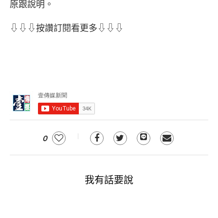
原跟說明。
⇩⇩⇩按讚訂閱看更多⇩⇩⇩
0
我有話要說