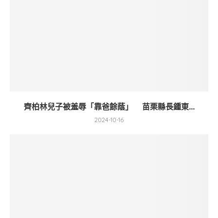
齊柏林兒子被羞辱「靠爸餘蔭」 苗栗縣長鍾東...
2024-10-16