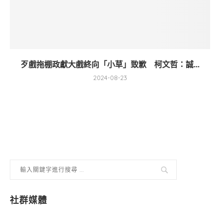
歹戲拖棚政獻大戲終向「小草」致歉 柯文哲：誠...
2024-08-23
社群媒體