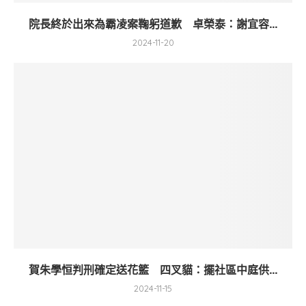
院長終於出來為霸凌案鞠躬道歉 卓榮泰：謝宜容...
2024-11-20
賀朱學恒判刑確定送花籃 四叉貓：擺社區中庭供...
2024-11-15