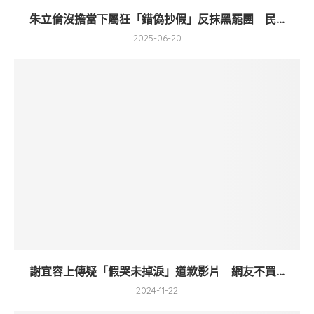
朱立倫沒擔當下屬狂「錯偽抄假」反抹黑罷團 民...
2025-06-20
謝宜容上傳疑「假哭未掉淚」道歉影片 網友不買...
2024-11-22