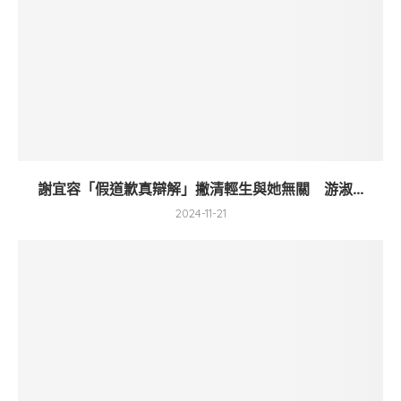
謝宜容「假道歉真辯解」撇清輕生與她無關 游淑...
2024-11-21