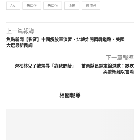
A女
朱學恆
朱學恒
道歉
鍾沛君
上一篇報導
焦點新聞【影音】中國解放軍演習、北韓炸開兩韓道路、美國
大選最新民調
下一篇報導
齊柏林兒子被羞辱「靠爸餘蔭」 苗栗縣長鍾東錦道歉：歉疚
與羞慚難以言喻
相關報導