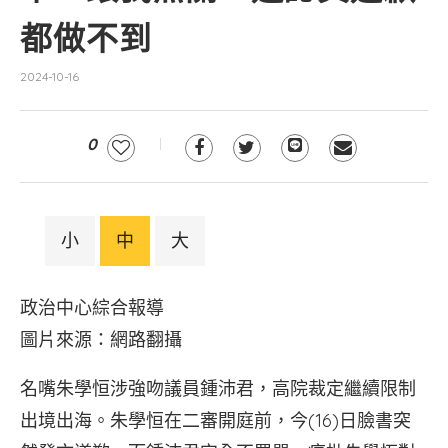
都做不到
2024-10-16
0
小
中
大
政治中心綜合報導
圖片來源：網路翻攝
名嘴朱學恒涉強吻議員鍾沛君，高院裁定繼續限制
出境出海。朱學恒在二審開庭前，今(16)日臉書突