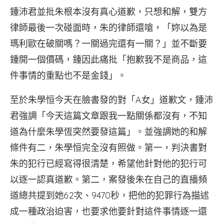
鍾沛君並批朱根本沒有真心道歉，只想和解，雙方
律師最後一次碰面時，朱的律師還嗆，「妳以為是
瑪利歐在破關嗎？一關過完還有一關？」並不斷要
鍾開一個價碼，鍾因此痛批「抱歉我不是商品，這
件事情的重點也不是金錢」。
至於朱學恒今天在臉書發的對「A女」道歉文，鍾沛
君強調「今天這篇文章跟我一點關係都沒有，不知
道為什麼朱學恆突然要發這篇」。並強調她的和解
條件有二，朱學恒完全沒有照做。第一，判決書對
朱的犯行已經寫得很清楚，希望他針對他的犯行可
以逐一認真道歉。第二，案發後朱在自己的直播頻
道總共提到她62次、9470秒，把他的犯罪行為描述
成一種政治迫害，也要求他要針對這件事情逐一還