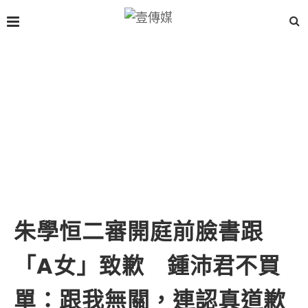
朱學恒二審開庭前臉書跟
「A女」致歉 鍾沛君不買
單：跟我無關，連認真道歉