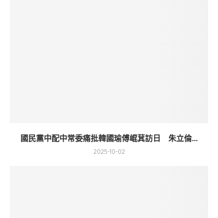
國民黨中配中常委痛批韓國瑜傅崐萁訪日 朱立倫...
2025-10-02