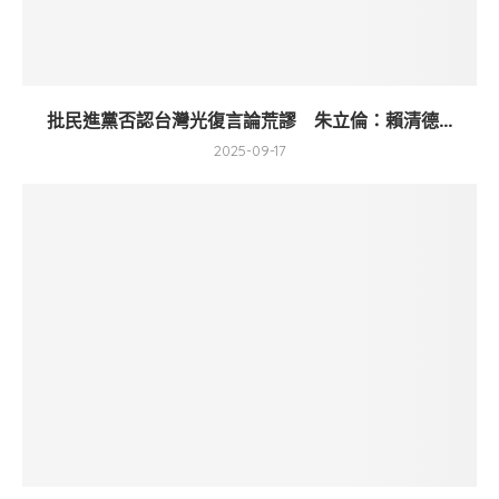
批民進黨否認台灣光復言論荒謬 朱立倫：賴清德...
2025-09-17