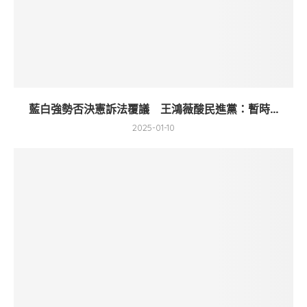
藍白強勢否決憲訴法覆議 王鴻薇酸民進黨：暫時...
2025-01-10