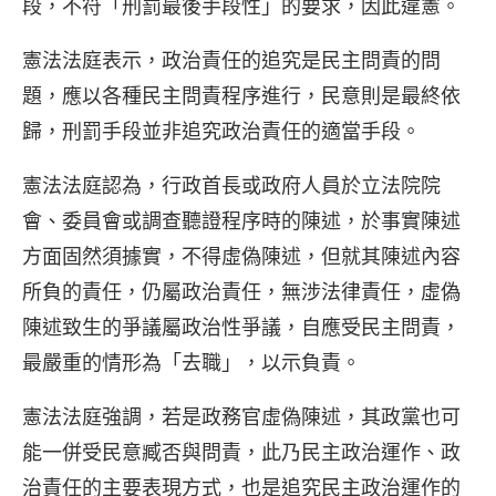
段，不符「刑罰最後手段性」的要求，因此違憲。
憲法法庭表示，政治責任的追究是民主問責的問
題，應以各種民主問責程序進行，民意則是最終依
歸，刑罰手段並非追究政治責任的適當手段。
憲法法庭認為，行政首長或政府人員於立法院院
會、委員會或調查聽證程序時的陳述，於事實陳述
方面固然須據實，不得虛偽陳述，但就其陳述內容
所負的責任，仍屬政治責任，無涉法律責任，虛偽
陳述致生的爭議屬政治性爭議，自應受民主問責，
最嚴重的情形為「去職」，以示負責。
憲法法庭強調，若是政務官虛偽陳述，其政黨也可
能一併受民意臧否與問責，此乃民主政治運作、政
治責任的主要表現方式，也是追究民主政治運作的