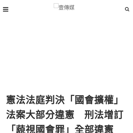
憲法法庭判決「國會擴權」
法案大部分違憲 刑法增訂
「藐視國會罪」全部違憲