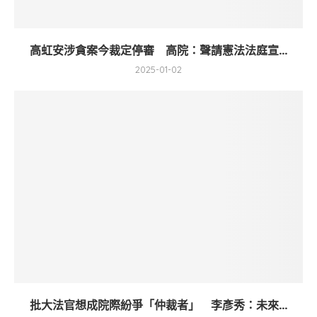
高虹安涉貪案今裁定停審 高院：聲請憲法法庭宣...
2025-01-02
批大法官想成院際紛爭「仲裁者」 李彥秀：未來...