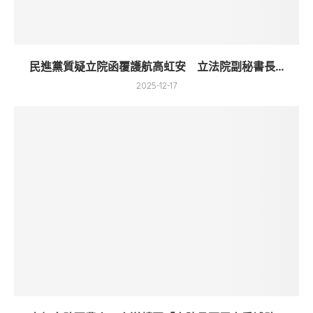
民進黨質疑立院函覆護航高虹安 立法院副秘書長...
2025-12-17