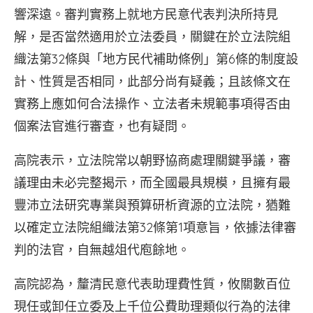
響深遠。審判實務上就地方民意代表判決所持見
解，是否當然適用於立法委員，關鍵在於立法院組
織法第32條與「地方民代補助條例」第6條的制度設
計、性質是否相同，此部分尚有疑義；且該條文在
實務上應如何合法操作、立法者未規範事項得否由
個案法官進行審查，也有疑問。
高院表示，立法院常以朝野協商處理關鍵爭議，審
議理由未必完整揭示，而全國最具規模，且擁有最
豐沛立法研究專業與預算研析資源的立法院，猶難
以確定立法院組織法第32條第1項意旨，依據法律審
判的法官，自無越俎代庖餘地。
高院認為，釐清民意代表助理費性質，攸關數百位
現任或卸任立委及上千位公費助理類似行為的法律