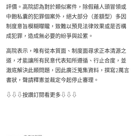
評價。高院認為對於類似案件，除假藉人頭冒領或
中飽私囊的犯罪個案外，絕大部分（差額型）多因
制度意旨模糊矇矓，致難以預見法律效果或是否構
成犯罪，造成無必要的紛爭與訟累。
高院表示，唯有從本質面、制度面尋求正本清源之
道，才能讓所有民意代表知所遵循、行止合度，並
澈底解決此類問題，因此廣泛蒐集資料，撰寫2萬言
書狀，聲請釋憲並裁定今起停止審理。
⇩⇩⇩按讚訂閱看更多⇩⇩⇩