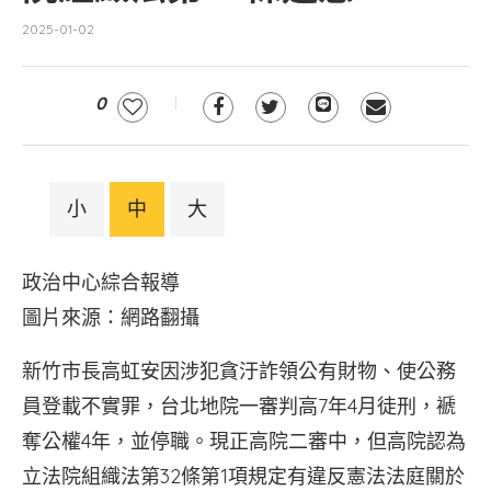
2025-01-02
0
小
中
大
政治中心綜合報導
圖片來源：網路翻攝
新竹市長高虹安因涉犯貪汙詐領公有財物、使公務
員登載不實罪，台北地院一審判高7年4月徒刑，褫
奪公權4年，並停職。現正高院二審中，但高院認為
立法院組織法第32條第1項規定有違反憲法法庭關於