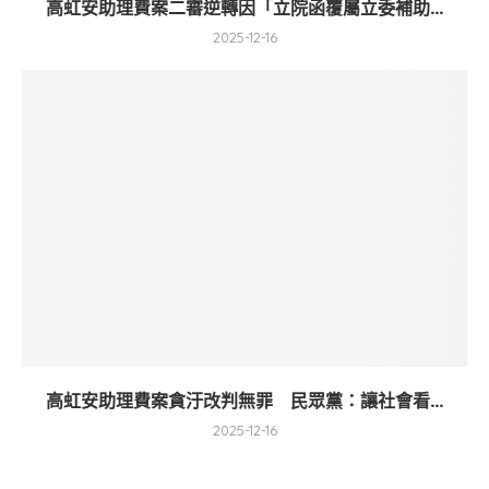
高虹安助理費案二審逆轉因「立院函覆屬立委補助...
2025-12-16
高虹安助理費案貪汙改判無罪 民眾黨：讓社會看...
2025-12-16