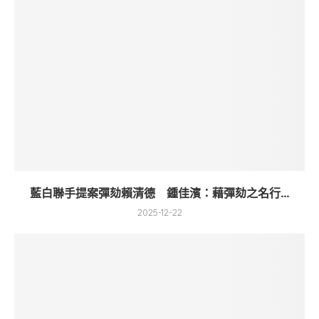
藍白聯手提案彈劾賴清德 鍾佳濱：藉彈劾之名行...
2025-12-22