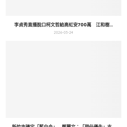
李貞秀直播脫口柯文哲給高虹安700萬 江和樹...
2026-03-24
新竹市確定「藍白合」 鄭麗文：「現任優先」支...