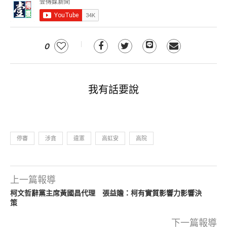
0
我有話要說
停審
涉貪
違憲
高虹安
高院
上一篇報導
柯文哲辭黨主席黃國昌代理 張益贍：柯有實質影響力影響決
策
下一篇報導