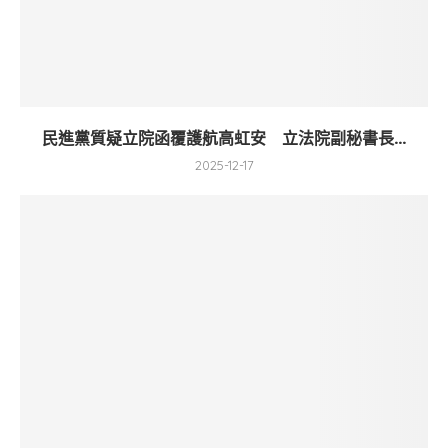
民進黨質疑立院函覆護航高虹安 立法院副秘書長...
2025-12-17