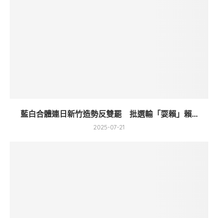
藍白合體連日新竹造勢反雙罷 批選輸「耍賴」賴...
2025-07-21