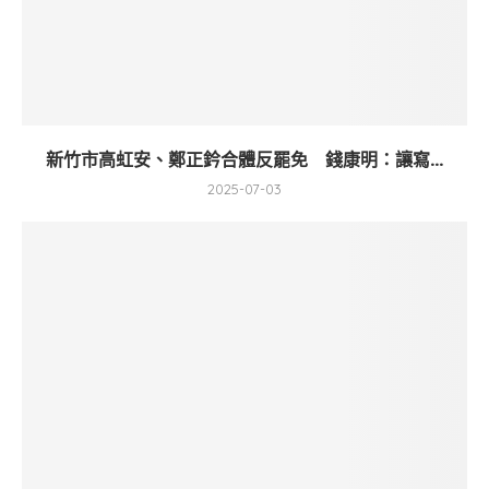
新竹市高虹安、鄭正鈐合體反罷免 錢康明：讓寫...
2025-07-03