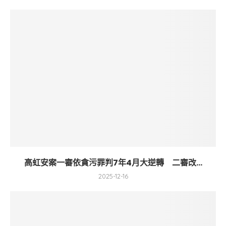
高虹安案一審依貪污罪判7年4月大逆轉 二審改...
2025-12-16