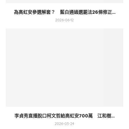
為高虹安參選解套？ 藍白通過選罷法26條修正...
2026-06-12
李貞秀直播脫口柯文哲給高虹安700萬 江和樹...
2026-03-24