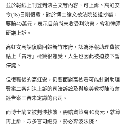
並於報紙上刊登判決主文等內容，可上訴。高虹安
今(18)日剛復職，對於博士論文被法院認證抄襲，
要賠40萬元，表示目前尚未收受判決書，會和律師
研議上訴。
高虹安高調復職回歸新竹市府，認為浮報助理費被
貼上「貪污」標籤很難受，人生也因此被迫按下暫
停鍵。
但復職後的高虹安，仍要面對高檢署可能針對助理
費案二審判決上訴的司法訴訟及與旅美教授陳時奮
誣告案三審未定讞的官司。
而博士論文被判涉抄襲，需賠資策會40萬元，就算
再上訴，眾多官司纏身，勢必奔波法院。