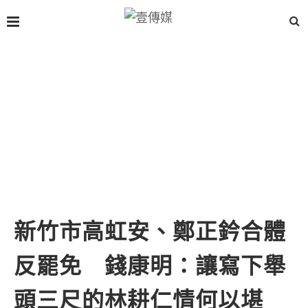
新竹市高虹安、鄭正鈐合體
反罷免 錢康明：讓寫下舉
頭三尺的林耕仁情何以堪