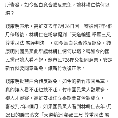
所告發，如今藍白竟合體反罷免，讓林耕仁情何以
堪？
錢康明表示，高虹安去年7月26日因一審被判7年4個
月停職後，林耕仁在粉專提到「天道輪迴 舉頭三尺
尊重司法 嚴謹判決」，如今藍白竟合體反罷免，錢
康明批國民黨此舉讓林耕仁情何以堪？稱如今的國
民黨已讓人看不起，籲市民726罷免投同意票，安定
新竹就要同意罷免，讓新竹恢復正常。
錢康明批藍白合體反罷免，如今的新竹市國民黨，
真的讓人看不起也扶不起，竹市國民黨人數眾多，
卻人才寥寥，高虹安擔任立委期間貪污罪成立，一
審被判7年4個月，如果國民黨人看到林耕仁去年7月
26日的臉書貼文「天道輪迴 舉頭三尺 尊重司法 嚴