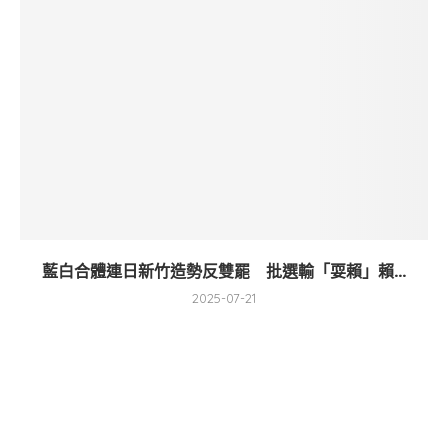
藍白合體連日新竹造勢反雙罷 批選輸「耍賴」賴...
2025-07-21