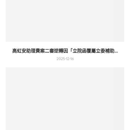
高虹安助理費案二審逆轉因「立院函覆屬立委補助...
2025-12-16