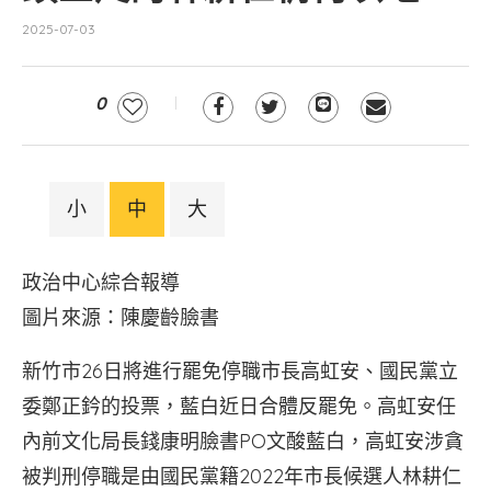
2025-07-03
0
小
中
大
政治中心綜合報導
圖片來源：陳慶齡臉書
新竹市26日將進行罷免停職市長高虹安、國民黨立
委鄭正鈐的投票，藍白近日合體反罷免。高虹安任
內前文化局長錢康明臉書PO文酸藍白，高虹安涉貪
被判刑停職是由國民黨籍2022年市長候選人林耕仁