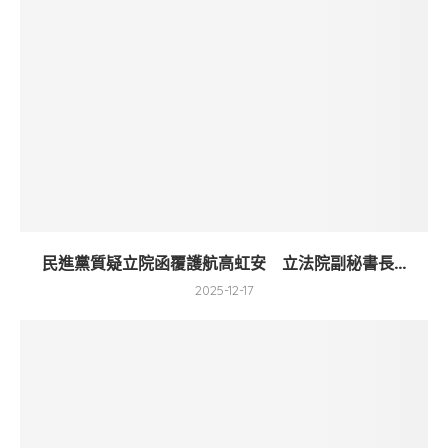
民進黨質疑立院函覆護航高虹安 立法院副秘書長...
2025-12-17