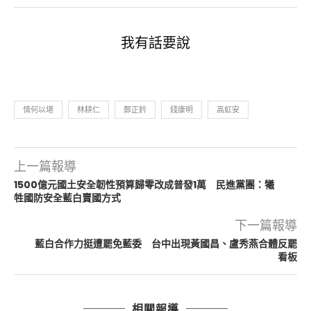
我有話要說
情何以堪
林耕仁
鄭正鈐
錢康明
高虹安
上一篇報導
1500億元國土安全韌性預算歸零改成普發1萬 民進黨團：犧
牲國防安全藍白賣國方式
下一篇報導
藍白合作力挺遭罷免藍委 台中出現黃國昌、盧秀燕合體反罷
看板
相關報導