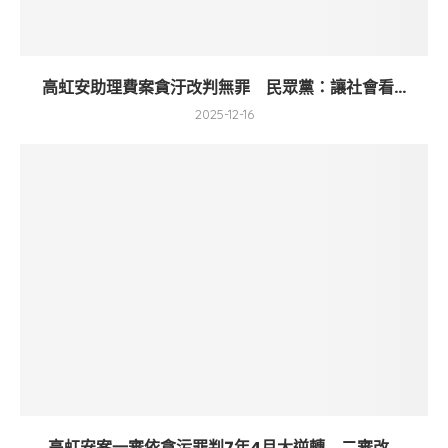
高虹安助理費案貪汙改判無罪 民眾黨：讓社會看...
2025-12-16
高虹安案一審依貪污罪判7年4月大逆轉 二審改...