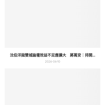
沈伯洋拋雙城論壇效益不足應擴大 蔣萬安：持開...
2026-06-10