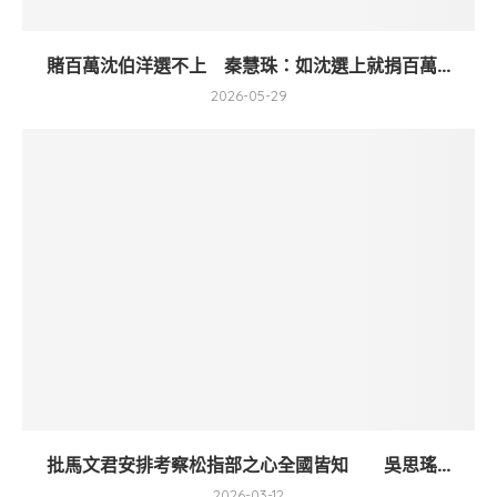
賭百萬沈伯洋選不上 秦慧珠：如沈選上就捐百萬...
2026-05-29
批馬文君安排考察松指部之心全國皆知 吳思瑤...
2026-03-12