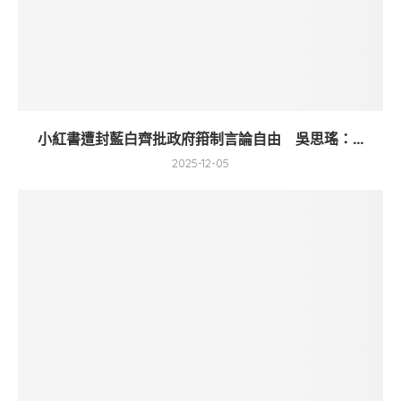
小紅書遭封藍白齊批政府箝制言論自由 吳思瑤：...
2025-12-05