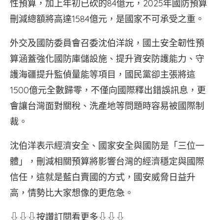
性預算，加上年初已砍的84億元，2025年國防預算
刪減總額將高達1584億元，是國家不可承受之重。
外交及國防委員會召委沈伯洋說，國土安全韌性預
算涵蓋強化國防庫儲設施、提升資安防護能力、守
護海疆提升監偵量能等項目，國民黨卻主張將這
1500億元全數歸零，不僅向國際釋出錯誤訊息，更
會讓台灣面對關稅、洗產地等問題時容易被國際制
裁。
沈伯洋表示經濟安全、國家安全與國防是「三位一
體」，刪減相關預算將影響台灣的經濟穩定與國際
信任，這就是藍白賣國的方式，國安威脅日益升
高，情勢比大家想像的更危急。
⇩⇩⇩按讚訂閱看更多⇩⇩⇩