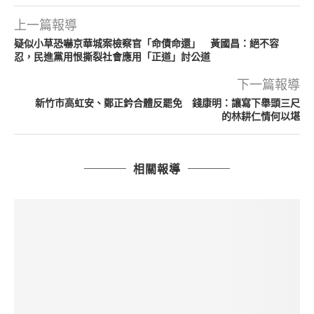
上一篇報導
疑似小草恐嚇京華城案檢察官「命債命還」 黃國昌：絕不容
忍，民進黨用恨撕裂社會應用「正道」討公道
下一篇報導
新竹市高虹安、鄭正鈐合體反罷免 錢康明：讓寫下舉頭三尺
的林耕仁情何以堪
相關報導