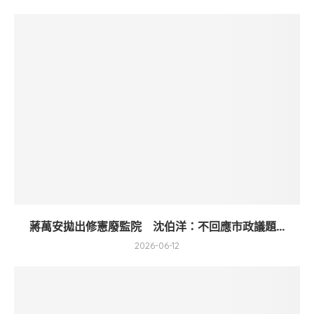
蔣萬安拋出修憲廢監院 沈伯洋：不回應市政議題...
2026-06-12