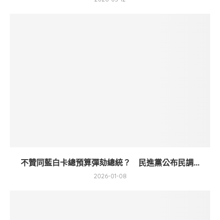
不贊同藍白卡總預算彈劾總統？ 民進黨公布民調...
2026-01-08