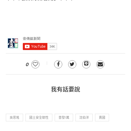
0
我有話要說
吳思瑤
國土安全韌性
普發1萬
沈伯洋
賣國