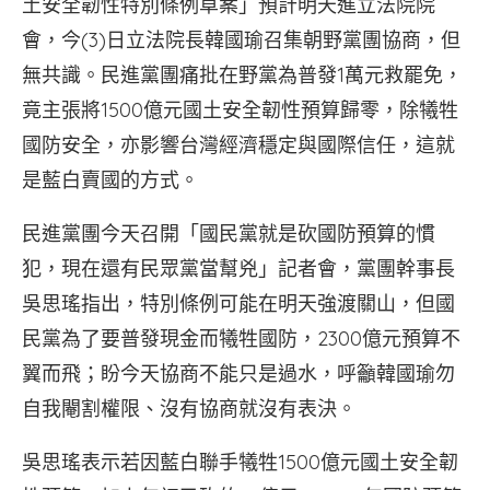
土安全韌性特別條例草案」預計明天進立法院院
會，今(3)日立法院長韓國瑜召集朝野黨團協商，但
無共識。民進黨團痛批在野黨為普發1萬元救罷免，
竟主張將1500億元國土安全韌性預算歸零，除犧牲
國防安全，亦影響台灣經濟穩定與國際信任，這就
是藍白賣國的方式。
民進黨團今天召開「國民黨就是砍國防預算的慣
犯，現在還有民眾黨當幫兇」記者會，黨團幹事長
吳思瑤指出，特別條例可能在明天強渡關山，但國
民黨為了要普發現金而犧牲國防，2300億元預算不
翼而飛；盼今天協商不能只是過水，呼籲韓國瑜勿
自我閹割權限、沒有協商就沒有表決。
吳思瑤表示若因藍白聯手犧牲1500億元國土安全韌