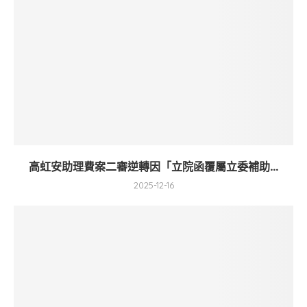
高虹安助理費案二審逆轉因「立院函覆屬立委補助...
2025-12-16