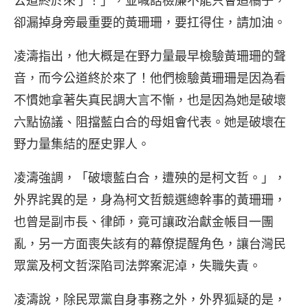
公道終於來了！」，並喊話檢廉不能只會追橘子，
卻漏掉身旁最重要的黃珊珊，要扛得住，請加油。
凌濤指出，他大概是在野力量最早檢驗黃珊珊的聲
音，而今公道終於來了！他們檢驗黃珊珊是因為看
不慣她拿著失真民調大言不慚，也是因為她是破壞
六點協議、阻擋藍白合的母姐會代表。她是破壞在
野力量集結的歷史罪人。
凌濤強調，「破壞藍白合，遭殃的是柯文哲。」，
外界詫異的是，身為柯文哲競選總幹事的黃珊珊，
也曾是副市長、律師，竟可讓政治獻金帳目一團
亂，另一方面喪失該有的幕僚提醒角色，讓台灣民
眾黨及柯文哲深陷司法弊案泥淖，失職失責。
凌濤說，除民眾黨自身事務之外，外界狐疑的是，