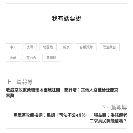
我有話要說
中工
凌濤
地圖炮
威京
容積獎勵
政治獻金
政獻
藍白合
黃珊珊
上一篇報導
收威京政獻黃珊珊地圖炮狂開 簡舒培：其他人沒權給沈慶京
容獎
下一篇報導
民眾黨攻擊檢調：民調「司法不公49％」 張益贍：委託假老
二求真民調能信嗎？