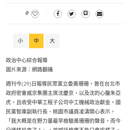
0
小
中
大
政治中心綜合報導
圖片來源：網路翻攝
週刊今(29)日報導民眾黨立委黃珊珊，曾在台北市
政府密會威京集團主席沈慶京，以及沈的心腹朱亞
虎，且收受中華工程子公司中工機械政治獻金。國
民黨智庫副執行長、桃園市議員凌濤開心表示，
「我大概是在野力量最早檢驗黃珊珊的聲音，而今