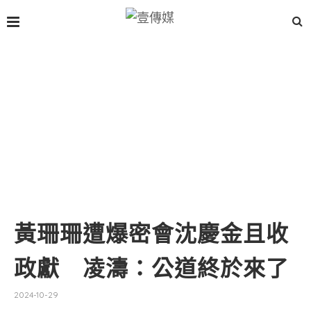
黃珊珊遭爆密會沈慶金且收
政獻 凌濤：公道終於來了
2024-10-29