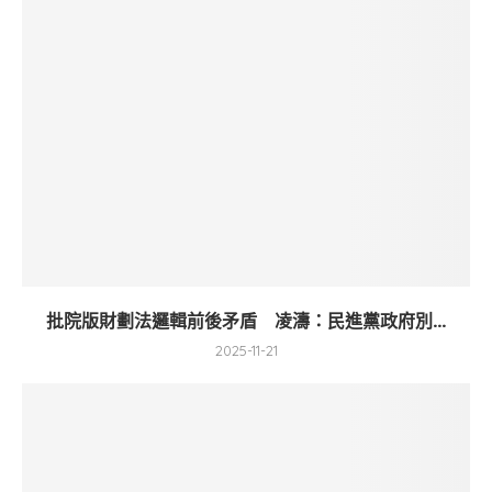
批院版財劃法邏輯前後矛盾 凌濤：民進黨政府別...
2025-11-21