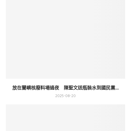
放在蘭嶼核廢料場過夜 陳聖文送瓶裝水到國民黨...
2025-08-20