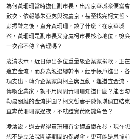
為何黃珊珊當時擔任副市長，出席京華城案便當會
數次、依報導朱亞虎與沈慶京，甚至找完柯文哲、
彭振聲之後，直奔黃珊珊，談了什麼？在京華城
案，黃珊珊是副市長又身處柯市長核心地位，檢廉
一次都不傳？合理嗎？
凌濤表示，近日傳出多位重量級企業家捐款，正在
追查金流，而身為競選總幹事，經手帳戶進出、各
項支出、轉介企業家與柯主席互動，難道查金流、
傳喚企業家，就不用問問黃珊珊知道什麼？能否勾
勒最關鍵的金流拼圖？柯文哲妻子陳佩琪偵查結束
直奔黃珊珊家過夜，不就證實黃關鍵角色？
凌濤說，過去覺得黃珊珊有金鐘罩鐵布衫，現在想
想不是立法院開議期間的保護傘，更可能是忌憚前