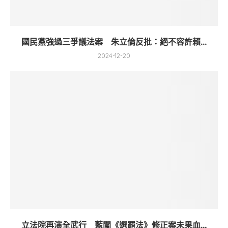
國民黨強過三爭議法案 朱立倫反批：絕不容許賴...
2024-12-20
立法院再演全武行 藍闖《選罷法》修正案未果血...