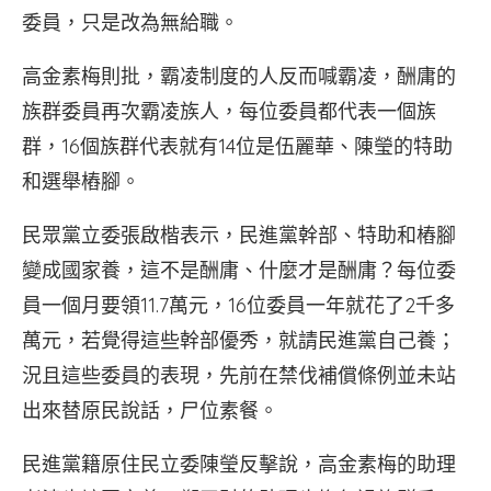
委員，只是改為無給職。
高金素梅則批，霸凌制度的人反而喊霸凌，酬庸的
族群委員再次霸凌族人，每位委員都代表一個族
群，16個族群代表就有14位是伍麗華、陳瑩的特助
和選舉樁腳。
民眾黨立委張啟楷表示，民進黨幹部、特助和樁腳
變成國家養，這不是酬庸、什麼才是酬庸？每位委
員一個月要領11.7萬元，16位委員一年就花了2千多
萬元，若覺得這些幹部優秀，就請民進黨自己養；
況且這些委員的表現，先前在禁伐補償條例並未站
出來替原民說話，尸位素餐。
民進黨籍原住民立委陳瑩反擊說，高金素梅的助理