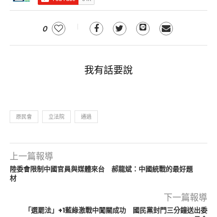
0
我有話要說
原民會
立法院
通過
上一篇報導
陸委會限制中國官員與媒體來台 郝龍斌：中國統戰的最好題
材
下一篇報導
「選罷法」+1藍綠激戰中闖關成功 國民黨封門三分鐘送出委