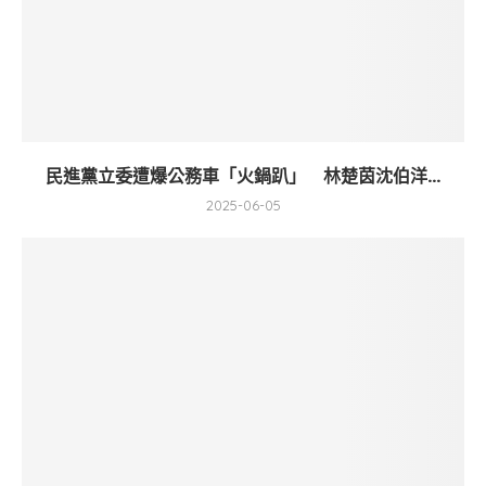
民進黨立委遭爆公務車「火鍋趴」 林楚茵沈伯洋...
2025-06-05