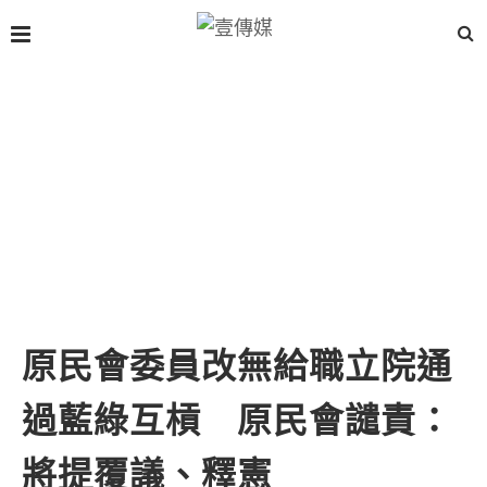
原民會委員改無給職立院通
過藍綠互槓 原民會譴責：
將提覆議、釋憲