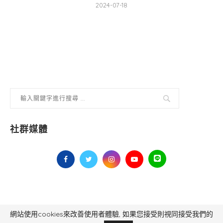
2024-07-18
社群媒體
網站使用cookies來改善使用者體驗, 如果您接受則視同接受我們的
毅傳媒控股股份有限公司 版權所有，非經授權，不得轉載 All Right Reserved.
Yi Media Inc.
電話：02-8791-8559