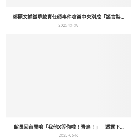
鄭麗文補繳募款責任額事件嗆黨中央別成「謠言製...
2025-10-08
館長回台開嗆「我他X等你啦！青鳥！」 透露下...
2025-06-16