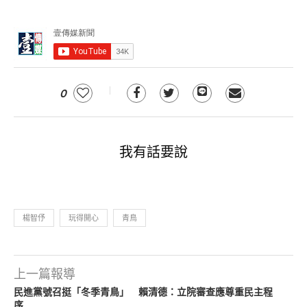
0
我有話要說
楊智伃
玩得開心
青鳥
上一篇報導
民進黨號召挺「冬季青鳥」 賴清德：立院審查應尊重民主程
序