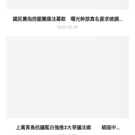
國民黨指控罷團違法募款 曝光幹部真名要求檢調...
2025-03-03
上萬青鳥抗議藍白強推3大爭議法案 細雨中...