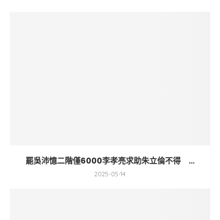
罷吳沛憶二階僅6000李孝亮求助朱立倫不得 ...
2025-05-14