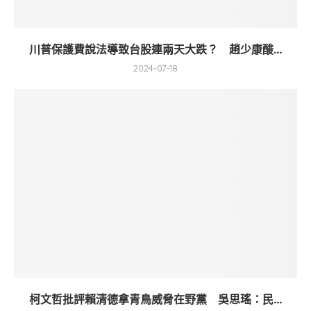
川普保護費說法導致台股連兩天大跌？ 趙少康酸...
2024-07-18
柯文哲批評賴清德拿青鳥威脅在野黨 吳思瑤：民...