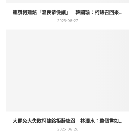
連讚柯建銘「溫良恭儉讓」 韓國瑜：柯總召回來...
2025-08-27
大罷免大失敗柯建銘拒辭總召 林濁水：整個黨如...
2025-08-26