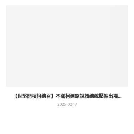
【世堅開槓柯總召】不滿柯建銘說賴總統壓軸出場...
2025-02-19