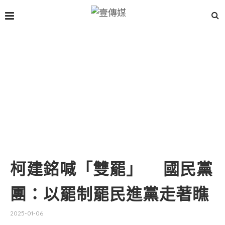
柯建銘喊「雙罷」 國民黨
團：以罷制罷民進黨走著瞧
2025-01-06