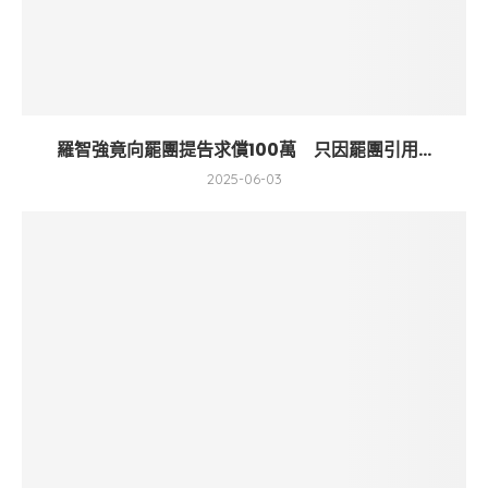
羅智強竟向罷團提告求償100萬 只因罷團引用...
2025-06-03