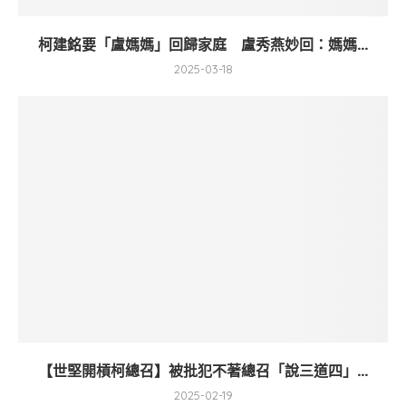
柯建銘要「盧媽媽」回歸家庭 盧秀燕妙回：媽媽...
2025-03-18
【世堅開槓柯總召】被批犯不著總召「說三道四」...
2025-02-19