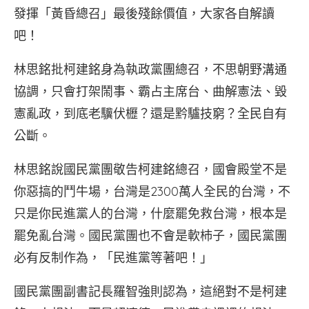
發揮「黃昏總召」最後殘餘價值，大家各自解讀
吧！
林思銘批柯建銘身為執政黨團總召，不思朝野溝通
協調，只會打架鬧事、霸占主席台、曲解憲法、毀
憲亂政，到底老驥伏櫪？還是黔驢技窮？全民自有
公斷。
林思銘說國民黨團敬告柯建銘總召，國會殿堂不是
你惡搞的鬥牛場，台灣是2300萬人全民的台灣，不
只是你民進黨人的台灣，什麼罷免救台灣，根本是
罷免亂台灣。國民黨團也不會是軟杮子，國民黨團
必有反制作為，「民進黨等著吧！」
國民黨團副書記長羅智強則認為，這絕對不是柯建