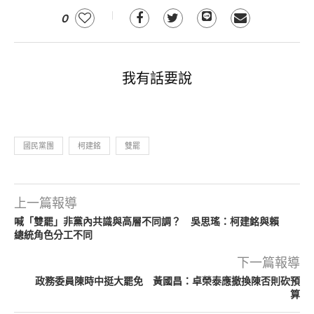
0
我有話要說
國民黨團
柯建銘
雙罷
上一篇報導
喊「雙罷」非黨內共識與高層不同調？ 吳思瑤：柯建銘與賴
總統角色分工不同
下一篇報導
政務委員陳時中挺大罷免 黃國昌：卓榮泰應撤換陳否則砍預
算