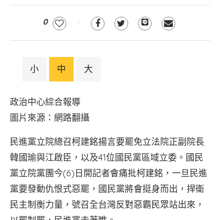
0
小
中
大
政治中心綜合報導
圖片來源：網路翻攝
民進黨立院總召柯建銘揚言要罷免立法院正副院長
韓國瑜與江啟臣，以及41位國民黨區域立委。國民
黨立院黨團今(6)日開記者會痛批柯建銘，一旦民進
黨要發動仇恨式惡罷，國民黨將會挺身而出，捍衛
民主制衡力量，號召全台灣反對惡霸民眾站出來，