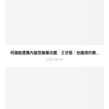
柯建銘遭黨內逼宮連署改選 王世堅：他應得的懲...
2025-08-29