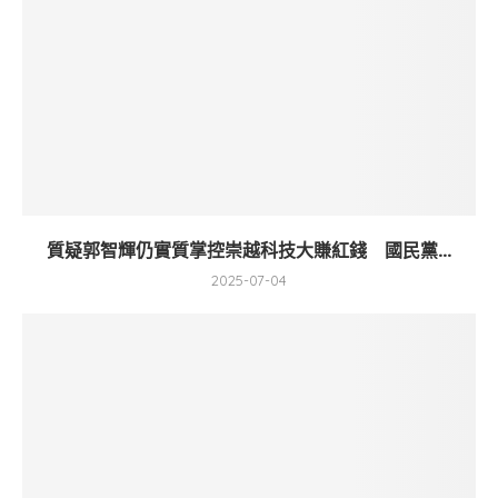
質疑郭智輝仍實質掌控崇越科技大賺紅錢 國民黨...
2025-07-04