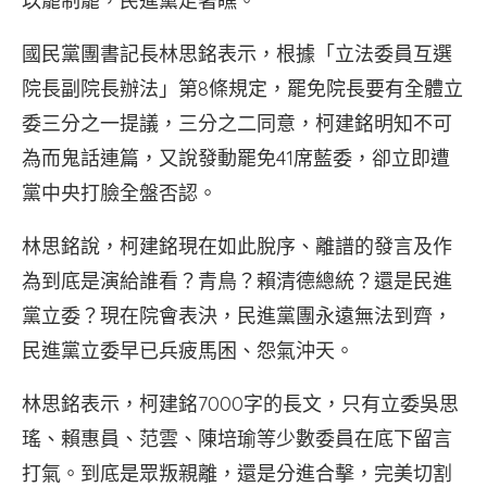
以罷制罷，民進黨走著瞧。
國民黨團書記長林思銘表示，根據「立法委員互選
院長副院長辦法」第8條規定，罷免院長要有全體立
委三分之一提議，三分之二同意，柯建銘明知不可
為而鬼話連篇，又說發動罷免41席藍委，卻立即遭
黨中央打臉全盤否認。
林思銘說，柯建銘現在如此脫序、離譜的發言及作
為到底是演給誰看？青鳥？賴清德總統？還是民進
黨立委？現在院會表決，民進黨團永遠無法到齊，
民進黨立委早已兵疲馬困、怨氣沖天。
林思銘表示，柯建銘7000字的長文，只有立委吳思
瑤、賴惠員、范雲、陳培瑜等少數委員在底下留言
打氣。到底是眾叛親離，還是分進合擊，完美切割