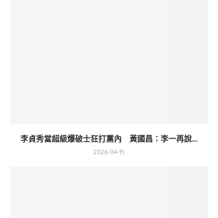
李貞秀當超級爆破士狂打黨內 黃國昌：李一再說...
2026-04-15