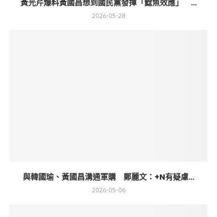
黃光芹爆料黃國昌想到國民黨發揮「鯰魚效應」 ...
2026-05-28
與韓國瑜、黃國昌溝通軍購 鄭麗文：+N有疑慮...
2026-05-06