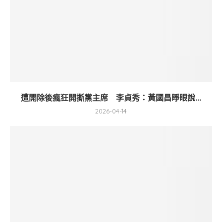
遭開除後瘋狂開撕黨主席 李貞秀：黃國昌睜眼說...
2026-04-14