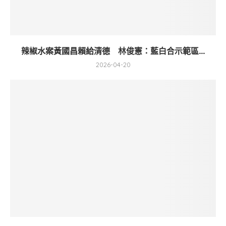
辣椒水案黃國昌賴給清德 林俊憲：藍白合示範區...
2026-04-20