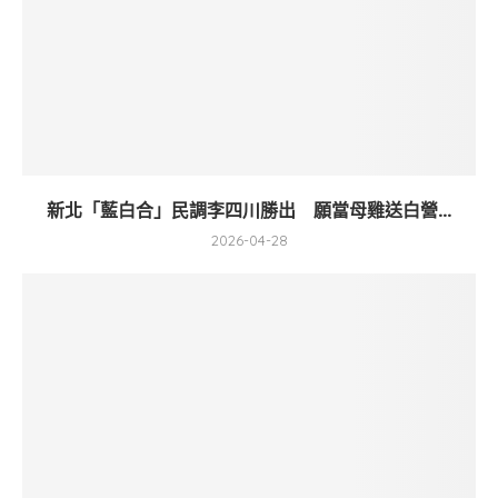
新北「藍白合」民調李四川勝出 願當母雞送白營...
2026-04-28