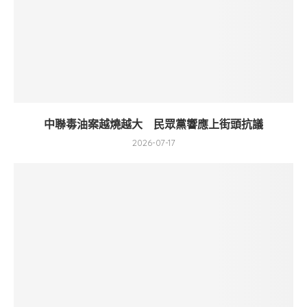
中聯毒油案越燒越大 民眾黨響應上街頭抗議
2026-07-17