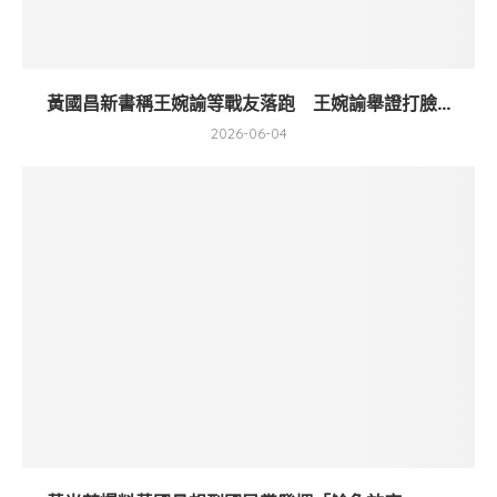
黃國昌新書稱王婉諭等戰友落跑 王婉諭舉證打臉...
2026-06-04