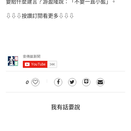
要給什麼建言？游盈隆說：「不要一直小藍」。
⇩⇩⇩按讚訂閱看更多⇩⇩⇩
0
我有話要說