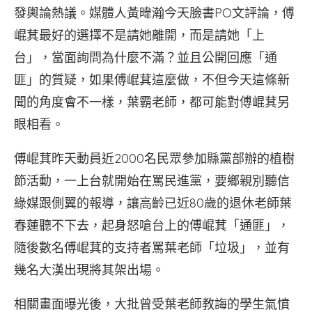
發輿論熱議。媒體人黃暐瀚今天臉書PO文評論，傅
崐萁最好的選擇不是請她離開，而是請她「上
台」，當面詢問為什麼不滿？並且公開回應「通
匪」的質疑，如果傅崐萁這麼做，不但今天這條新
聞的角度會不一樣，葉霸老師，都可能對傅崐萁另
眼相看。
傅崐萁昨天動員近2000名民眾參加縣黨部辦的植樹
節活動，一上台就開始在罵民進黨，要鄉親別聽信
綠媒跟側翼的報導，讓高齡已近80歲的退休老師葉
春蓮聽不下去，起身怒嗆台上的傅崐萁「通匪」，
隨後數名傅崐萁的支持者罵葉老師「垃圾」，並有
幾名大漢出現將其架出場。
相關畫面曝光後，大批曾受葉老師教誨的學生氣憤