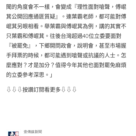
聞的角度會不一樣，會變成『理性面對嗆聲，傅崐
萁公開回應通匪質疑』。連葉霸老師，都可能對傅
崐萁另眼相看。舉葉霸與傅崐萁為例，講的其實不
只葉霸和傅崐萁。往後台灣超過40位立委要面對
『被罷免』，下鄉開問政會，說明會，甚至市場握
手拜票的時候，都可能遇到嗆聲或抗議的人士。怎
麼應對？才是加分？值得今年其他也面對罷免麻煩
的立委參考深思。」
⇩⇩⇩按讚訂閱看更多⇩⇩⇩