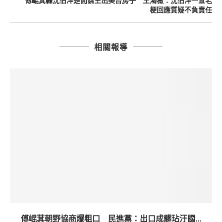
傅崐萁轟沈伯洋是間諜生出美台房子 王鴻薇：沈伯洋一直老
梗回應質疑不負責任
相關報導
傅崐萁朝野協商爆粗口 民進黨：出口成髒玷汙國...