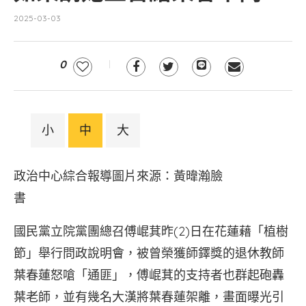
2025-03-03
0
小
中
大
政治中心綜合報導圖片來源：黃暐瀚臉
書
國民黨立院黨團總召傅崐萁昨(2)日在花蓮藉「植樹
節」舉行問政說明會，被曾榮獲師鐸獎的退休教師
葉春蓮怒嗆「通匪」，傅崐萁的支持者也群起砲轟
葉老師，並有幾名大漢將葉春蓮架離，畫面曝光引