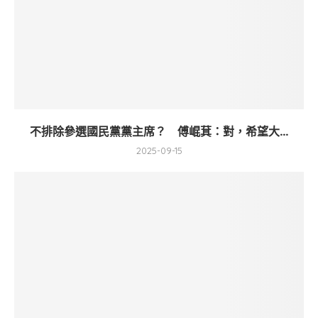
不排除參選國民黨黨主席？ 傅崐萁：對，希望大...
2025-09-15