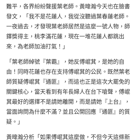
難平，各界紛紛聲援葉老師。黃暐瀚今天也在臉書
發文，「我不是花蓮人，我從沒聽過葉春蓮老師。
一夜過去，才發現葉老師居然是這麼一號人物，師
鐸獎得主，桃李滿花蓮，現在一堆花蓮人都跳出
來，為老師加油打氣！」
「葉老師綽號『葉霸』，她反傅崐萁，是她的自
由！同時花蓮也存在支持傅崐萁的公民。既然葉老
師質疑傅崐萁『通匪』，而這也正是這次大罷免的
關鍵核心，當天看到有年長婦人在台下嗆聲，傅崐
萁最好的選擇不是請她離開，而是請她『上台』，
當面詢問為什麼不滿？並且公開回應『通匪』的質
疑。」
黃暐瀚分析「如果傅崐萁這麼做，不但今天這條新