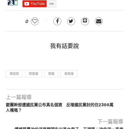
0
我有話要說
傅崐萁
葉春蓮
葉霸
黃暐瀚
上一篇報導
罷團幹部遭國民黨公布真名個資 反嗆國民黨封的住2300萬
人嘴嗎？
下一篇報導