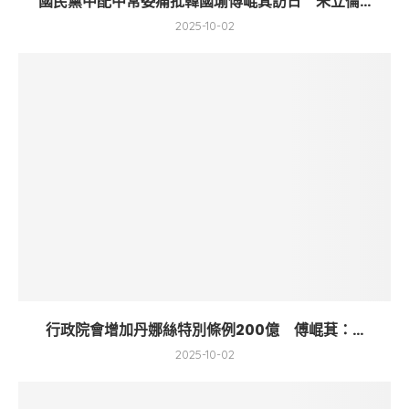
國民黨中配中常委痛批韓國瑜傅崐萁訪日 朱立倫...
2025-10-02
行政院會增加丹娜絲特別條例200億 傅崐萁：...
2025-10-02