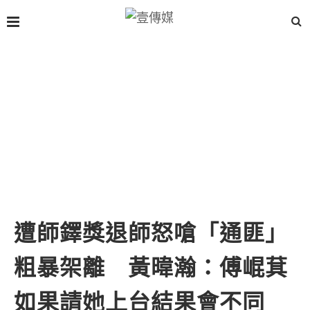
遭師鐸獎退師怒嗆「通匪」
粗暴架離 黃暐瀚：傅崐萁
如果請她上台結果會不同