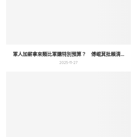
軍人加薪拿來類比軍購特別預算？ 傅崐萁批賴清...
2025-11-27