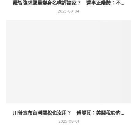
羅智強求聲量變身名嘴評論家？ 遭李正皓酸：不...
2025-09-04
川普宣布台灣關稅也沒用？ 傅崐萁：美關稅締約...
2025-08-01