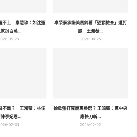
選不上 秦慧珠：如沈選
卓榮泰承諾美馬鈴薯「逐顆檢查」遭打
就捐百萬...
臉 王鴻薇...
2026-05-29
2026-04-23
聲不斷？ 王鴻薇：林俊
徐欣瑩打算脫黨參選？ 王鴻薇：黨中央
陳亭妃恩...
應快刀斬...
2026-02-09
2026-02-02