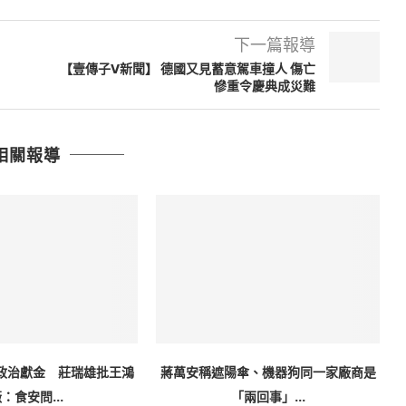
下一篇報導
：
【壹傳子V新聞】 德國又見蓄意駕車撞人 傷亡
慘重令慶典成災難
相關報導
政治獻金 莊瑞雄批王鴻
蔣萬安稱遮陽傘、機器狗同一家廠商是
：食安問...
「兩回事」...