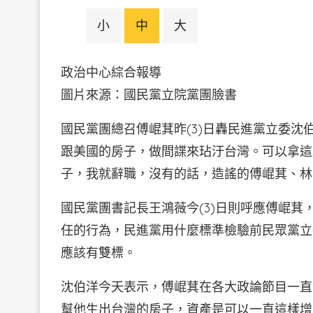
小
中
大
政治中心綜合報導
圖片來源：國民黨立院黨
國民黨團總召傅崐萁昨(3)日轟民進黨立委
跟美國的房子，做間諜來玷汙台灣。可以拿這
子，我就辭職，沒有的話，造謠的傅崐萁、林
國民黨團書記長王鴻薇今(3)日則呼應傅崐
任的行為，民進黨用什麼標準檢驗前民眾黨立
應該有雙標。
沈伯洋今天表示，傅崐萁在各大政論節目一直
幫他生出台灣的房子，資產是可以一直這樣增