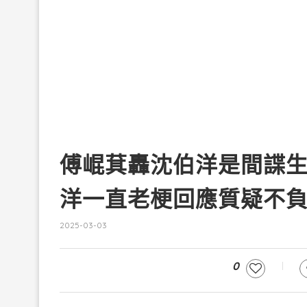
傅崐萁轟沈伯洋是間諜
洋一直老梗回應質疑不
2025-03-03
0