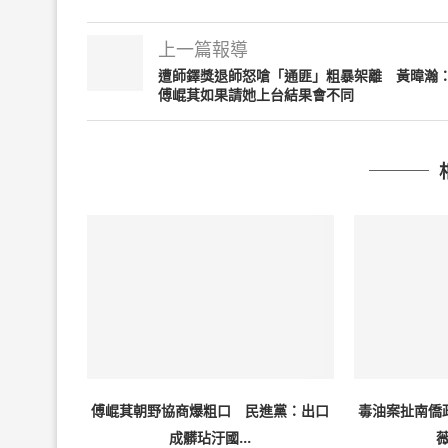
上一篇報導
遭師鐸獎退師怒嗆「通匪」粗暴架離 黃暐瀚
傅崐萁如果請她上台結果會不同
傅崐萁朝野協商爆粗口 民進黨：出口
毒油案扯南僑
成髒玷汙國...
薇