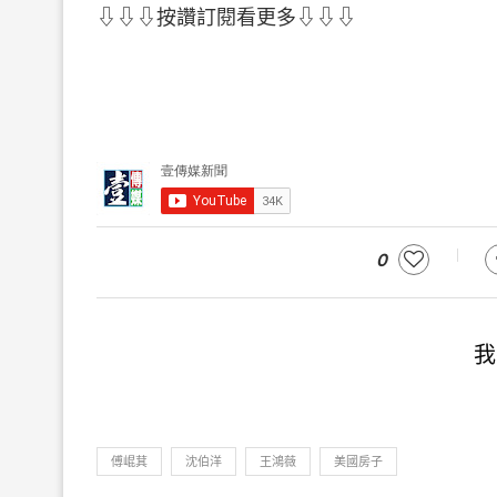
⇩⇩⇩按讚訂閱看更多⇩⇩⇩
0
我
傅崐萁
沈伯洋
王鴻薇
美國房子