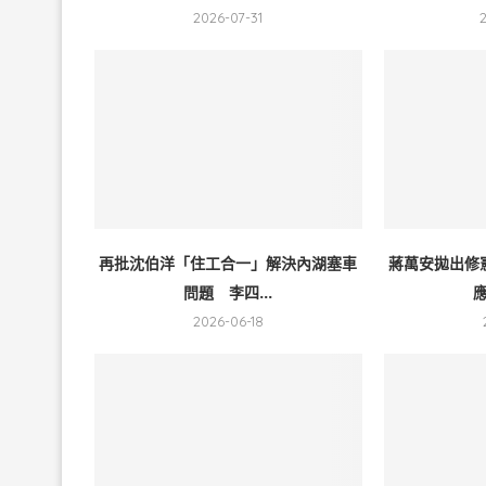
2026-07-31
再批沈伯洋「住工合一」解決內湖塞車
蔣萬安拋出修
問題 李四...
應
2026-06-18