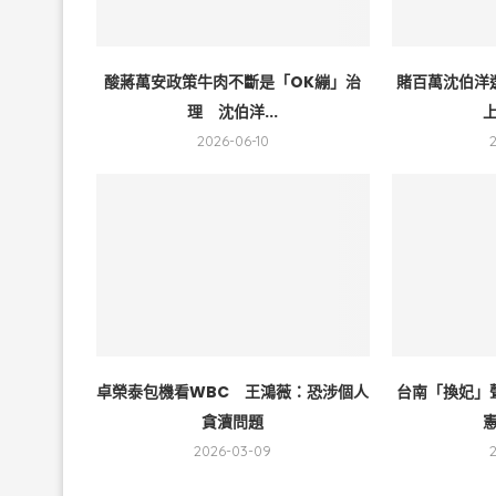
酸蔣萬安政策牛肉不斷是「OK繃」治
賭百萬沈伯洋
理 沈伯洋...
上
2026-06-10
卓榮泰包機看WBC 王鴻薇：恐涉個人
台南「換妃」
貪瀆問題
憲
2026-03-09