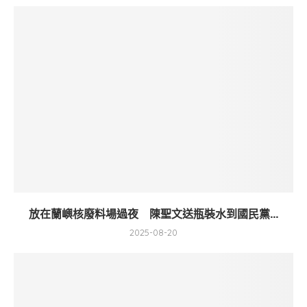
放在蘭嶼核廢料場過夜 陳聖文送瓶裝水到國民黨...
2025-08-20