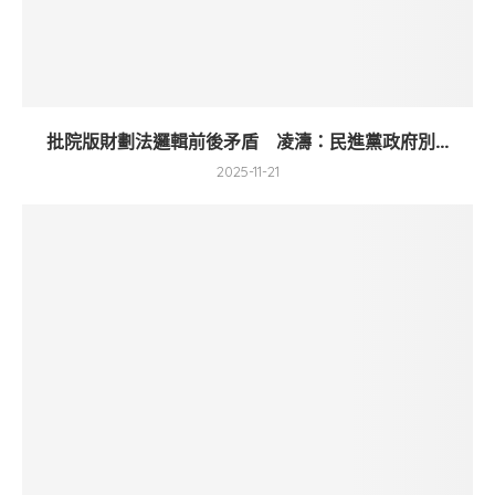
批院版財劃法邏輯前後矛盾 凌濤：民進黨政府別...
2025-11-21