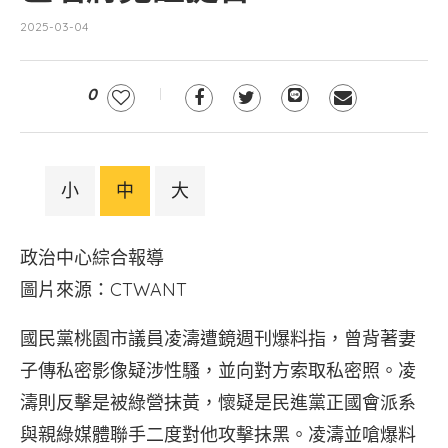
2025-03-04
0
小
中
大
政治中心綜合報導
圖片來源：CTWANT
國民黨桃園市議員凌濤遭鏡週刊爆料指，曾背著妻
子傳私密影像疑涉性騷，並向對方索取私密照。凌
濤則反擊是被綠營抹黃，懷疑是民進黨正國會派系
與親綠媒體聯手二度對他攻擊抹黑。凌濤並嗆爆料