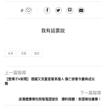
0
我有話要說
凌濤
性騷
露鳥
上一篇報導
【壹傳子V新聞】 德國又見蓄意駕車撞人 傷亡慘重令慶典成災
難
下一篇報導
凌濤遭爆傳色照嗆蒐證提告 爆料媒體：查證確信屬實！