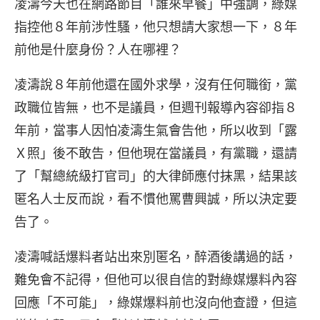
凌濤今天也在網路節目「誰來早餐」中強調，綠媒
指控他８年前涉性騷，他只想請大家想一下，８年
前他是什麼身份？人在哪裡？
凌濤說８年前他還在國外求學，沒有任何職銜，黨
政職位皆無，也不是議員，但週刊報導內容卻指８
年前，當事人因怕凌濤生氣會告他，所以收到「露
Ｘ照」後不敢告，但他現在當議員，有黨職，還請
了「幫總統級打官司」的大律師應付抹黑，結果該
匿名人士反而說，看不慣他罵曹興誠，所以決定要
告了。
凌濤喊話爆料者站出來別匿名，醉酒後講過的話，
難免會不記得，但他可以很自信的對綠媒爆料內容
回應「不可能」，綠媒爆料前也沒向他查證，但這