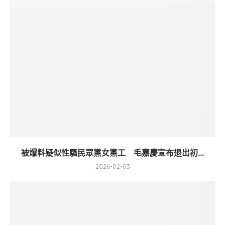
被爆料疑似性騷民眾黨女黨工 毛嘉慶宣布退出初...
2026-02-03