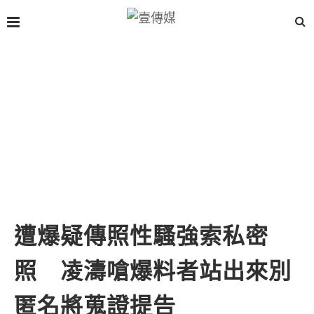
遭爆疑傳照性騷強索私密
照 凌濤嗆爆料者站出來別
匿名將蒐證提告