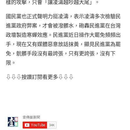
樣的攻擊，只會「讓凌濤越吵越大尾」。
國民黨也正式聲明力挺凌濤，表示凌濤多次檢驗民
進黨政府弊案，才會被潑髒水，砲轟民進黨在台灣
政壇製造寒蟬效應。民進黨近日操作大罷免頻頻出
手，現在又有媒體惡意放話抹黃，顯見民進黨為罷
免，骯髒手段沒有最誇張，只有更誇張，沒有下
限。
⇩⇩⇩按讚訂閱看更多⇩⇩⇩