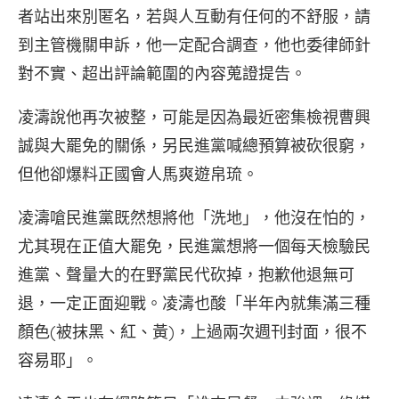
者站出來別匿名，若與人互動有任何的不舒服，請
到主管機關申訴，他一定配合調查，他也委律師針
對不實、超出評論範圍的內容蒐證提告。
凌濤說他再次被整，可能是因為最近密集檢視曹興
誠與大罷免的關係，另民進黨喊總預算被砍很窮，
但他卻爆料正國會人馬爽遊帛琉。
凌濤嗆民進黨既然想將他「洗地」，他沒在怕的，
尤其現在正值大罷免，民進黨想將一個每天檢驗民
進黨、聲量大的在野黨民代砍掉，抱歉他退無可
退，一定正面迎戰。凌濤也酸「半年內就集滿三種
顏色(被抹黑、紅、黃)，上過兩次週刊封面，很不
容易耶」。