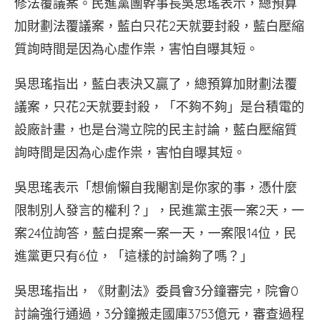
修法覆議案。民進黨團幹事長吳思瑤表示，總預算
加財劃法覆議案，藍白只花2天就要封殺，藍白壓縮
質詢時間是因為心虛作祟，害怕自曝其短。
吳思瑤指出，藍白表決又贏了，總預算加財劃法覆
議案，只花2天就要封殺，「不夠不夠」是台積電的
設廠計畫，也是台灣立院的民主討論，藍白壓縮質
詢時間是因為心虛作祟，害怕自曝其短。
吳思瑤表示「想偷懶自我閹割是你家的事，憑什麼
限制別人發言的權利？」，民進黨主張一案2天，一
案24位詢答，藍白提案一案一天，一案限14位，民
進黨更只有6位，「這樣的討論夠了嗎？」
吳思瑤指出，《財劃法》委員會3分鐘審完，院會0
討論強行通過，3分鐘搬走國庫3753億元，審查過程