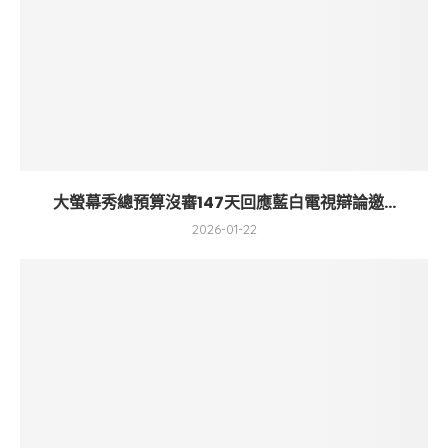
大螢幕秀總預算沒審147天回應藍白電視辯論邀...
2026-01-22