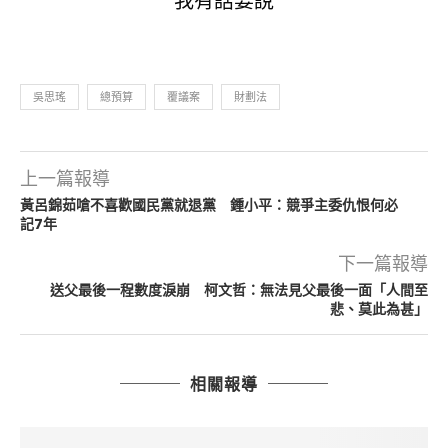
我有話要說
吳思瑤
總預算
覆議案
財劃法
上一篇報導
黃呂錦茹嗆不喜歡國民黨就退黨 鍾小平：競爭主委仇恨何必
記7年
下一篇報導
送父最後一程數度淚崩 柯文哲：無法見父最後一面「人間至
悲、莫此為甚」
相關報導