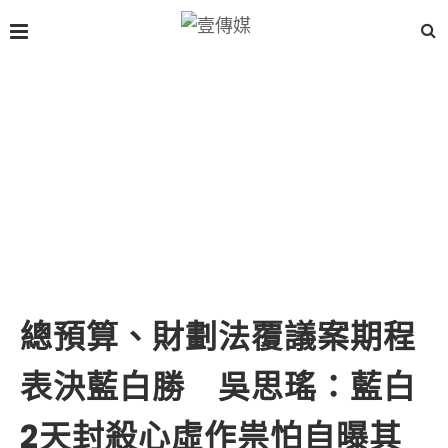
總預算、財劃法覆議案期程
表決藍白勝 吳思瑤：藍白
2天封殺心虛作祟怕自曝其