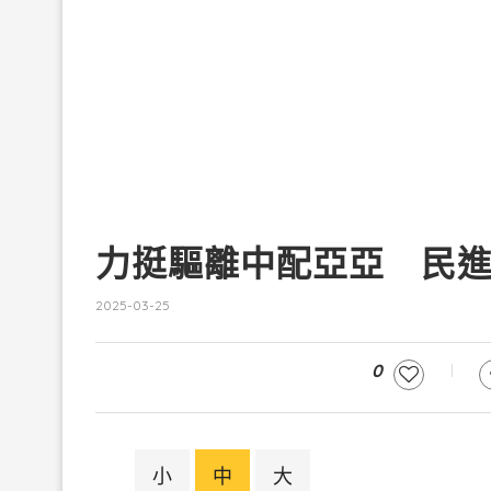
力挺驅離中配亞亞 民
2025-03-25
0
小
中
大