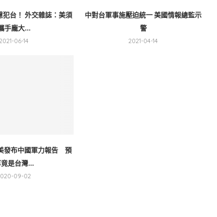
慮犯台！ 外交雜誌：美須
中對台軍事施壓迫統一 美國情報總監示
攜手龐大...
警
2021-06-14
2021-04-14
美發布中國軍力報告 預
竟是台灣...
2020-09-02