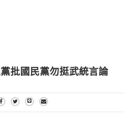
進黨批國民黨勿挺武統言論