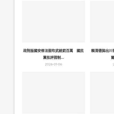
政院版國安修法鼓吹武統罰百萬 國民
賴清德拋出川
黨批評箝制...
爾
2026-01-06