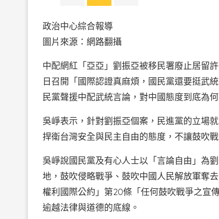
政治中心綜合報導
圖片來源：網路翻攝
中配網紅「亞亞」劉振亞被移民署廢止居留許可
日召開「國際認證真麻煩，國民黨還要挺武統
民黨聲援中配武統言論，對中國態度到底為何
吳崢表示，針對劉振亞個案，民進黨的立場就
捍衛台灣安全與民主自由的態度，不讓鼓吹戰
吳崢說國民黨及有心人士以「言論自由」為劉
地，鼓吹侵略戰爭、鼓吹中國人民解放軍奪去
權利國際公約」第20條「任何鼓吹戰爭之宣
逾越法律與道德的底線。