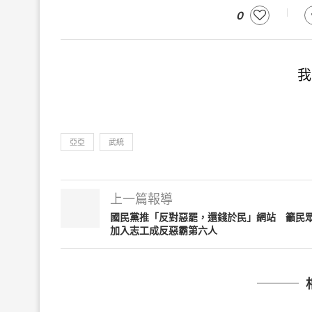
0
我
亞亞
武統
上一篇報導
國民黨推「反對惡罷，還錢於民」網站 籲民
加入志工成反惡霸第六人