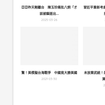
亞亞昨天剛離台 陳玉珍痛批八炯「才
習近平重新考
該被驅逐出...
2025-03-26
驚！美模擬台海戰爭 中國竟大勝美國
未放棄武統！
算
2021-03-30