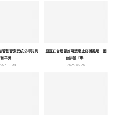
普若勸習棄武統必得諾貝
亞亞在台居留許可遭廢止搭機離境 國
和平獎 ...
台辦設「舉...
2025-10-08
2025-03-26