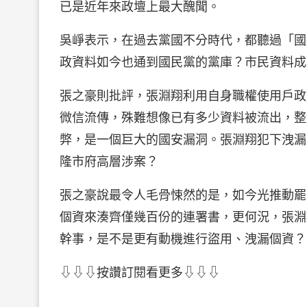
已是近年來政壇上最大醜聞。
吳崢表示，在過去黨國不分時代，都聽過「國
政資料如今也通到國民黨的黨庫？市民資料成
張之豪則批評，張淵翔利用自身職權使用戶政
微信流傳，殊難想像已有多少資料被流出，整
弊，是一個巨大的國安漏洞。張淵翔犯下洩漏
隆市府高層涉案？
張之豪說最令人毛骨悚然的是，如今光推動罷
個資來湊齊僅幾百份的連署書，更何況，張淵
幹事，是不是更有動機進行盜用、洩漏個資？
⇩⇩⇩按讚訂閱看更多⇩⇩⇩