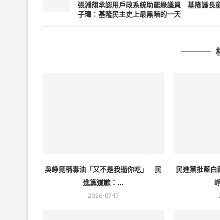
張淵翔承認用戶政系統助罷綠議員 基隆議長
子瑋：基隆民主史上最黑暗的一天
吳峥竟稱毒油「又不是我逼你吃」 民
民進黨批藍白
進黨道歉：...
崢
2026-07-17