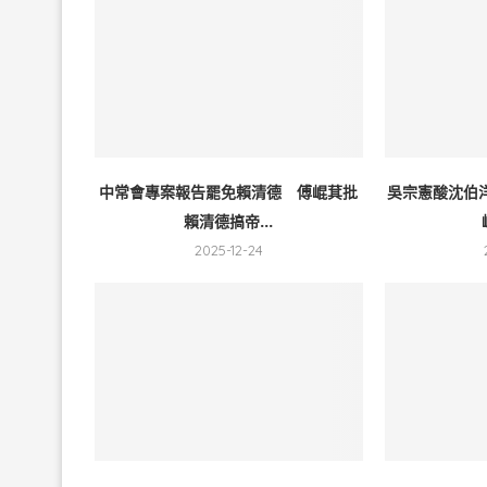
中常會專案報告罷免賴清德 傅崐萁批
吳宗憲酸沈伯
賴清德搞帝...
2025-12-24