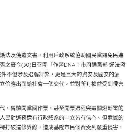
T
護法及偽造文書，利用戶政系統協助國民黨罷免民進
之豪今(30)日召開「作弊DNA！市府通黨部 違法盜
案件不但涉及選罷舞弊，更是巨大的資安及國安的漏
立倫應出面給社會一個交代，並對所有權益受到侵害
代，曾聽聞黨國作票，甚至開票過程突遭關燈斷電的
人民對選務還有行政體系的中立皆有信心。但遺憾的
裸打破這條界線，造成基隆市民個資受到嚴重侵害，