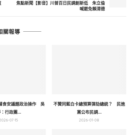
童
焦點新聞【影音】川普百日民調創新低 朱立倫
喊罷免賴清德
相關報導
藉食安議題政治操作 吳
不贊同藍白卡總預算彈劾總統？ 民進
：行政團...
黨公布民調...
2026-07-15
2026-01-08