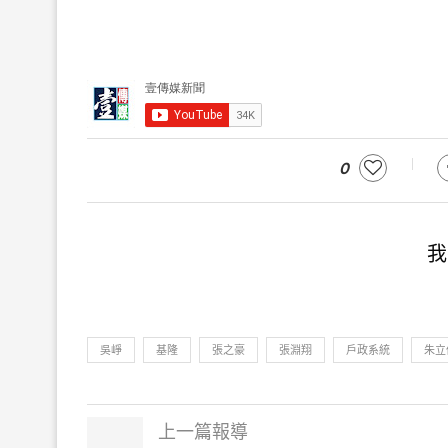
0
我
吳崢
基隆
張之豪
張淵翔
戶政系統
朱立
上一篇報導