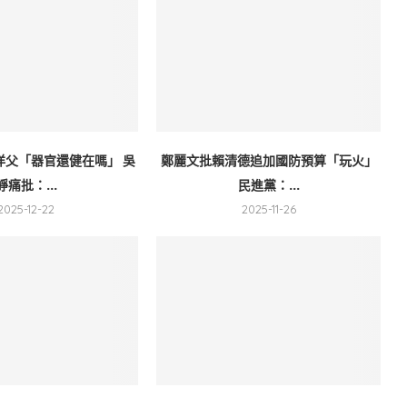
洋父「器官還健在嗎」 吳
鄭麗文批賴清德追加國防預算「玩火」
崢痛批：...
民進黨：...
2025-12-22
2025-11-26