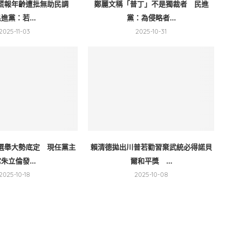
謊報年齡遭批無助民調
鄭麗文稱「普丁」不是獨裁者 民進
進黨：若...
黨：為侵略者...
2025-11-03
2025-10-31
選舉大勢底定 現任黨主
賴清德拋出川普若勸習棄武統必得諾貝
朱立倫發...
爾和平獎 ...
2025-10-18
2025-10-08