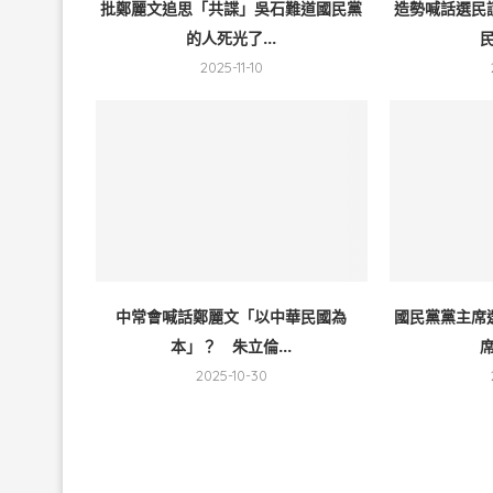
批鄭麗文追思「共諜」吳石難道國民黨
造勢喊話選民
的人死光了...
民
2025-11-10
中常會喊話鄭麗文「以中華民國為
國民黨黨主席
本」？ 朱立倫...
席
2025-10-30