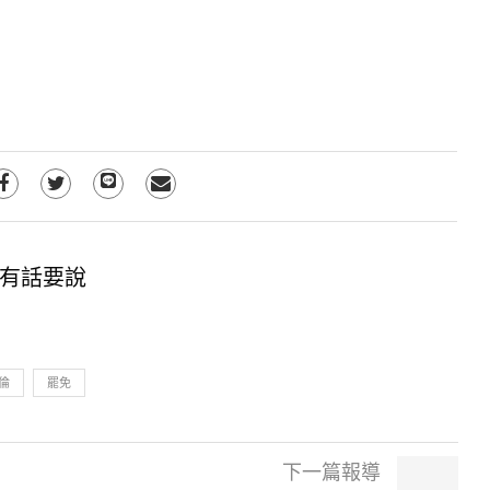
有話要說
倫
罷免
下一篇報導