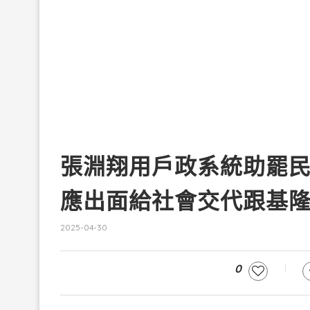
張淵翔用戶政系統助罷
應出面給社會交代跟基
2025-04-30
0