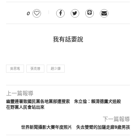
0
我有話要說
吳思瑤
張克晉
趙少康
上一篇報導
幽靈連署致國民黨各地黨部遭搜索 朱立倫：賴清德鷹犬追殺
在野黨人民會站出來
下一篇報導
世界新聞攝影大賽年度照片 失去雙臂的加薩走廊9歲男孩