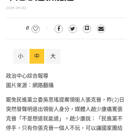
2025-05-02
0
小
中
大
政治中心綜合報導
圖片來源：網路翻攝
罷免民進黨立委吳思瑤提案領銜人張克晉，昨(2)日
突然發聲明退出領銜人身分，媒體人趙少康痛罵張
克晉「不是想退就能退」。趙少康說：「民進黨不
停手，只有你張克晉一個人不玩，可以讓國家團結