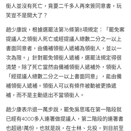
銜人並沒有死亡，竟要二千多人再來簽同意書，玩
笑豈不是開大了？
趙少康說，根據選罷法第76條第8項規定：「罷免案
提議人之領銜人死亡或經提議人總數二分之一以上
書面同意者，由備補領銜人遞補為領銜人，並以一
次為限。」針對罷免領銜人遞補，選罷法規定得很
清楚，除了死亡當然由備補領銜人遞補外，領銜人
「經提議人總數二分之一以上書面同意」，能由備
補領銜人遞補。領銜人可以有條件被動被更換遞
補，而不是主動退出不當領銜人。
趙少康表示退一萬步說，罷免吳思瑤在第一階段就
已經有4000多人連署做提議人，第二階段的連署書
也超過1萬份，也就是說，在士林、北投，到目前至