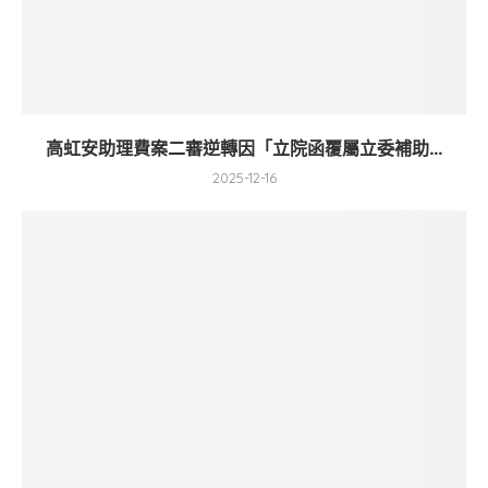
高虹安助理費案二審逆轉因「立院函覆屬立委補助...
2025-12-16