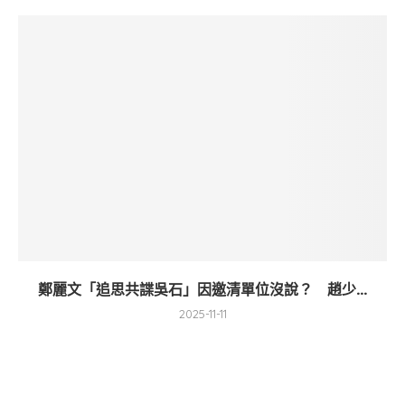
鄭麗文「追思共諜吳石」因邀清單位沒說？ 趙少...
2025-11-11