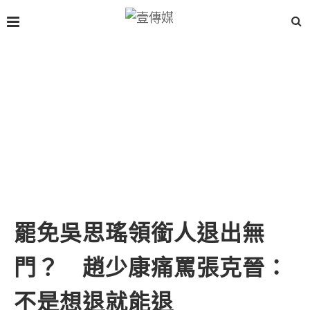
罷免吳思瑤領銜人退出無
門？ 趙少康痛罵張克晉：
不是想退就能退