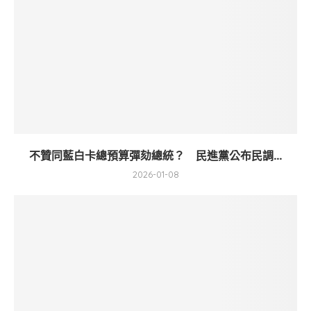
不贊同藍白卡總預算彈劾總統？ 民進黨公布民調...
2026-01-08