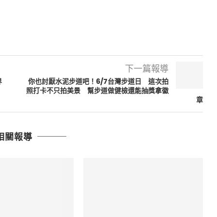
下一篇報導
界
你也討厭水泥步道吧！6/7台灣步道日 這次拍
照打卡不只拍美景 幫步道做健檢還能抽獎拿徽
章
相關報導