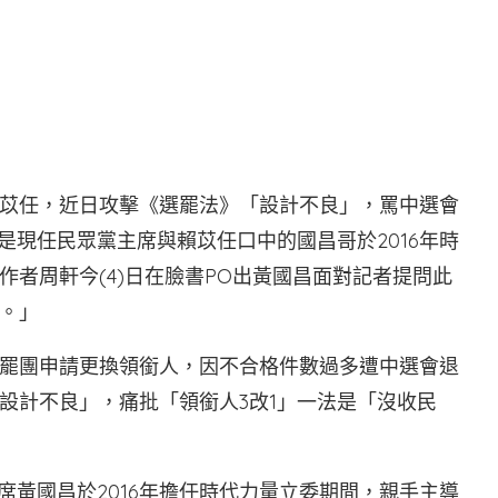
書
苡任，近日攻擊《選罷法》「設計不良」，罵中選會
是現任民眾黨主席與賴苡任口中的國昌哥於2016年時
者周軒今(4)日在臉書PO出黃國昌面對記者提問此
。」
罷團申請更換領銜人，因不合格件數過多遭中選會退
設計不良」，痛批「領銜人3改1」一法是「沒收民
席黃國昌於2016年擔任時代力量立委期間，親手主導