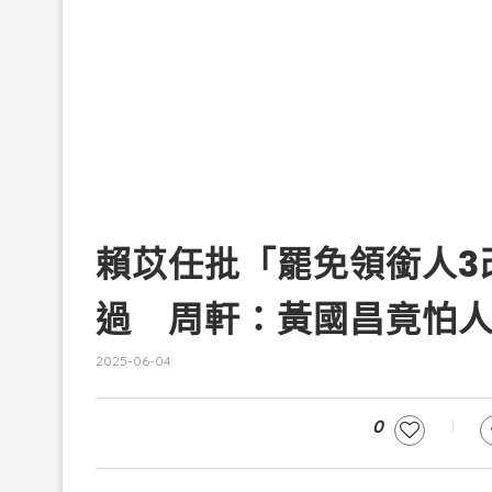
賴苡任批「罷免領銜人3
過 周軒：黃國昌竟怕
2025-06-04
0