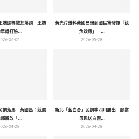
王婉諭等戰友落跑 王婉
黃光芹爆料黃國昌想到國民黨發揮「鯰
舉證打臉...
魚效應」 ...
2026-06-04
2026-05-28
民調落馬 黃國昌：競選
新北「藍白合」民調李四川勝出 願當
部將改「...
母雞送白營...
2026-04-28
2026-04-28