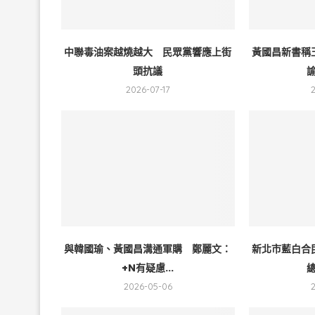
中聯毒油案越燒越大 民眾黨響應上街
黃國昌新書稱
頭抗議
諭
2026-07-17
與韓國瑜、黃國昌溝通軍購 鄭麗文：
新北市藍白合
+N有疑慮...
總
2026-05-06