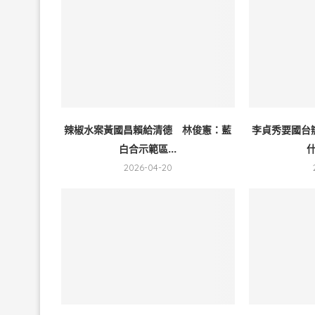
辣椒水案黃國昌賴給清德 林俊憲：藍
李貞秀要國台
白合示範區...
什
2026-04-20