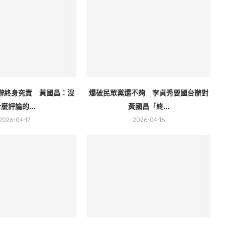
辦終身究責 黃國昌：沒
爆破民眾黨還不夠 李貞秀要國台辦對
麼評論的...
黃國昌「終...
2026-04-17
2026-04-16