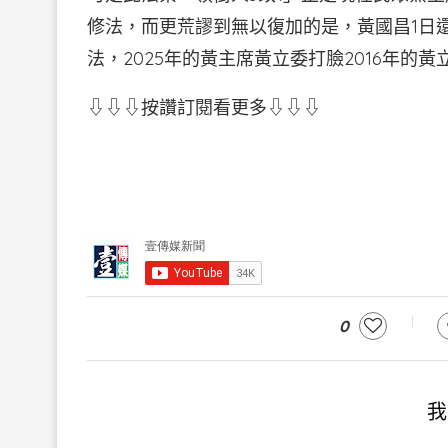
修法，而更荒謬到無以復加的是，黃國昌1日
法，2025年的黃主席黃立委打臉2016年的黃
⇩⇩⇩按讚訂閱看更多⇩⇩⇩
0
我