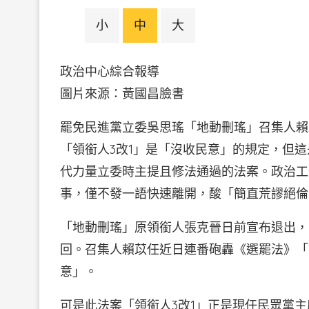
小
中
大
政治中心綜合報導
圖片來源：黃國昌臉
罷免民進黨立委吳思瑤「地動刪瑤」召集人賴
「領銜人3改1」是「沒收民意」的規定，但這
代力量立委時主提且修法通過的法案。政治工作
事，僅不發一語快速離開，酸「簡直荒謬絕倫
「地動刪瑤」原領銜人張克晉日前宣布退出，
回。召集人賴苡任近日連番砲轟《選罷法》「
意」。
可是此法案「領銜人3改1」正是現任民眾黨主