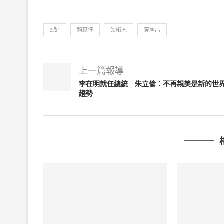
3改1
賴苡任
領銜人
黃國昌
上一篇報導
李在明就任總統 朱立倫：不再親美是新的世
趨勢