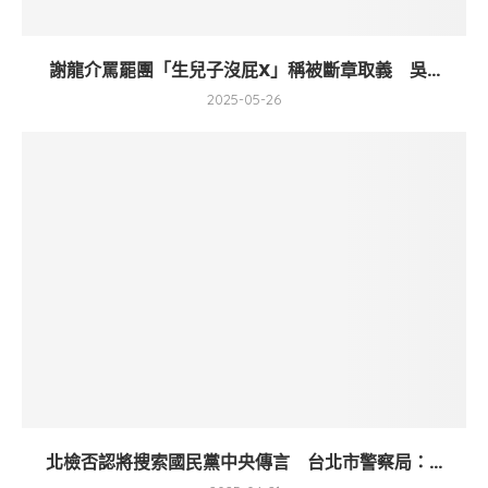
謝龍介罵罷團「生兒子沒屁X」稱被斷章取義 吳...
2025-05-26
北檢否認將搜索國民黨中央傳言 台北市警察局：...