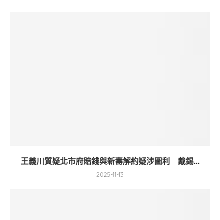
王義川質疑北市府賠錢與新壽解約疑涉圖利 戴錫...
2025-11-13