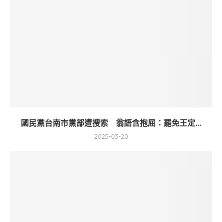
國民黨台南市黨部遭搜索 翁語含抱屈：罷免王定...
2025-03-20