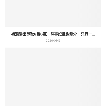
初選勝出爭取6戰6贏 陳亭妃批謝龍介：只靠一...
2026-01-15