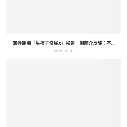
羞辱罷團「生孩子沒屁X」挨告 謝龍介反酸：不...
2025-05-28