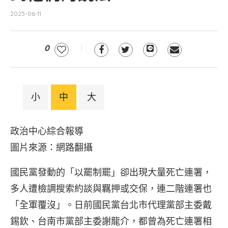
2025-06-11
0
小
中
大
政治中心綜合報導
圖片來源：網路翻攝
國民黨發動的「以罷制罷」卻出現大量死亡連署，
多人遭檢調搜索約談與羈押或交保，連二階連署也
「全軍覆沒」。日前國民黨台北市代理黨部主委戴
錫欽、台南市黨部主委謝龍介，都曾為死亡連署相