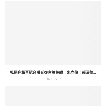
批民進黨否認台灣光復言論荒謬 朱立倫：賴清德...
2025-09-17