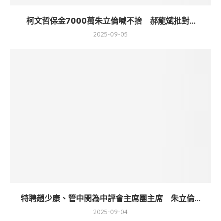
柯文哲保金7000萬朱立倫喊不捨 郝龍斌批對...
2025-09-05
特聘趙少康、管中閔為中評會主席團主席 朱立倫...
2025-09-04