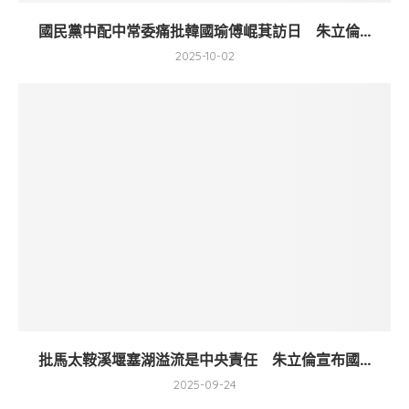
國民黨中配中常委痛批韓國瑜傅崐萁訪日 朱立倫...
2025-10-02
批馬太鞍溪堰塞湖溢流是中央責任 朱立倫宣布國...
2025-09-24