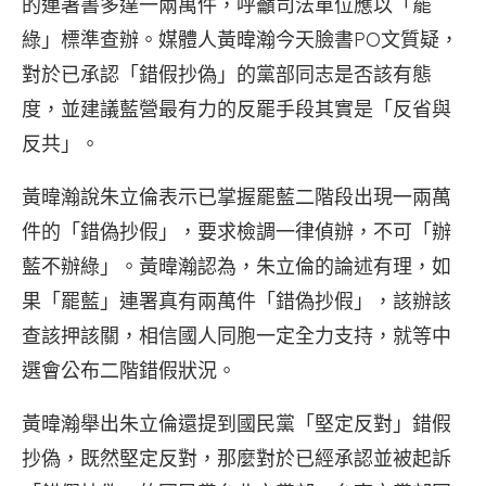
的連署書多達一兩萬件，呼籲司法單位應以「罷
綠」標準查辦。媒體人黃暐瀚今天臉書PO文質疑，
對於已承認「錯假抄偽」的黨部同志是否該有態
度，並建議藍營最有力的反罷手段其實是「反省與
反共」。
黃暐瀚說朱立倫表示已掌握罷藍二階段出現一兩萬
件的「錯偽抄假」，要求檢調一律偵辦，不可「辦
藍不辦綠」。黃暐瀚認為，朱立倫的論述有理，如
果「罷藍」連署真有兩萬件「錯偽抄假」，該辦該
查該押該關，相信國人同胞一定全力支持，就等中
選會公布二階錯假狀況。
黃暐瀚舉出朱立倫還提到國民黨「堅定反對」錯假
抄偽，既然堅定反對，那麼對於已經承認並被起訴