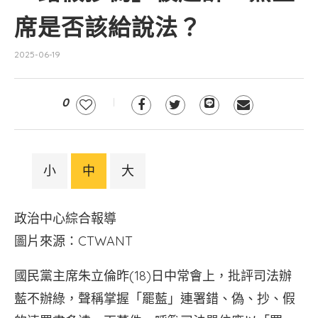
席是否該給說法？
2025-06-19
0
小
中
大
政治中心綜合報導
圖片來源：CTWANT
國民黨主席朱立倫昨(18)日中常會上，批評司法辦
藍不辦綠，聲稱掌握「罷藍」連署錯、偽、抄、假