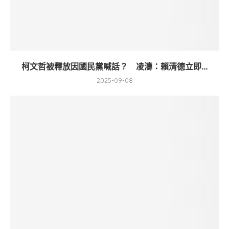
柯文哲被釋放因國民黨喊話？ 凌濤：賴清德立即...
2025-09-08