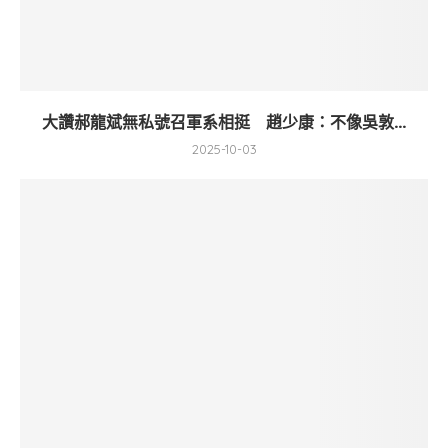
大讚郝龍斌無私號召軍系相挺 趙少康：不像吳敦...
2025-10-03