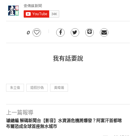
0
我有話要說
朱立倫
錯假抄偽
黃暐瀚
上一篇報導
璩總編 解碼新聞台【影音】水資源危機將爆發？阿富汗首都喀
布爾恐成全球首座無水城市