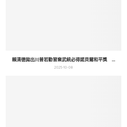
賴清德拋出川普若勸習棄武統必得諾貝爾和平獎 ...
2025-10-08