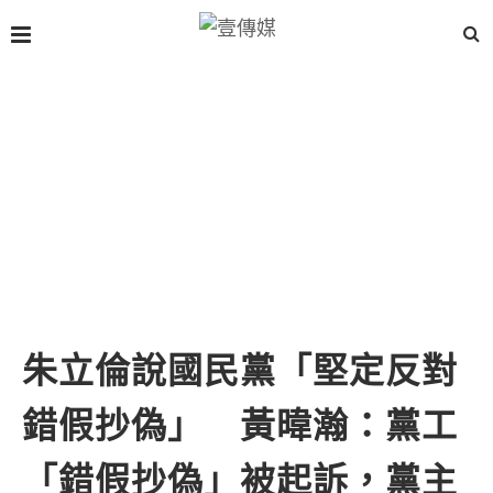
朱立倫說國民黨「堅定反對
錯假抄偽」 黃暐瀚：黨工
「錯假抄偽」被起訴，黨主