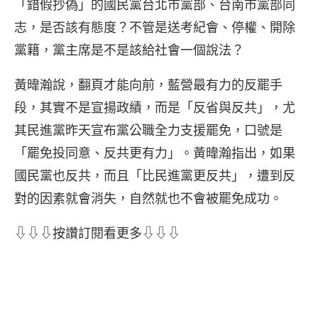
「錯假抄偽」的國民黨台北市黨部、台南市黨部同
志，是否該有態度？不管是送考紀會、停權、開除
黨籍，黨主席是不是該給社會一個說法？
黃暐瀚說，翻頁才能向前，藍營最有力的反罷手
段，其實不是宣揚政績，而是「反省與反共」，尤
其民進黨昨天宣布黨公職全力支援罷免，口號是
「罷免投同意、反共更有力」。黃暐瀚指出，如果
國民黨也反共，而且「比民進黨更反共」，遭到反
對的因素就會消失，自然就也不會被罷免成功。
⇩⇩⇩按讚訂閱看更多⇩⇩⇩