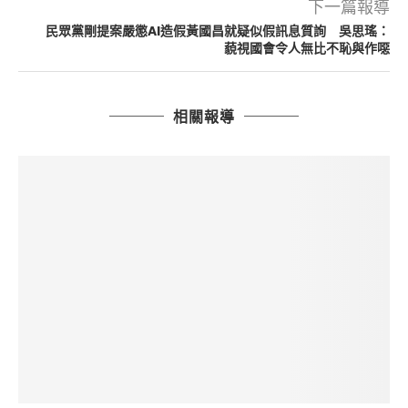
下一篇報導
民眾黨剛提案嚴懲AI造假黃國昌就疑似假訊息質詢 吳思瑤：
藐視國會令人無比不恥與作噁
相關報導