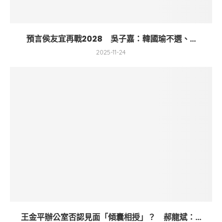
預言侯友宜再戰2028 吳子嘉：韓國瑜不選、...
2025-11-24
王金平辦公室否認見面「傾囊相授」？ 郝龍斌：...