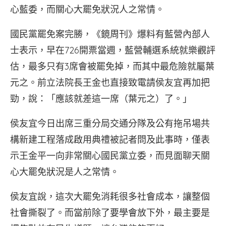
心藍委，而關心大罷免狀況人之常情。
國民黨罷免案完勝，《鏡周刊》爆料有藍營內部人
士表示，早在726開票當週，藍營輔選系統就樂觀評
估，最多只有3席會被罷免掉，而其中最危險就屬葉
元之。前立法院長王金也直接致電請侯友宜再加把
勁，說：「應該就差這一席（葉元之）了。」
侯友宜今日出席三重分局交通分隊及公有拖吊場共
構新建工程落成啟用典禮被記者問及此事時，僅表
示王金平一向非常關心國民黨立委，而見面聊天關
心大罷免狀況是人之常情。
侯友宜說，這次大罷免消耗很多社會成本，讓整個
社會撕裂了。而當前除了要學會放下外，最主要是