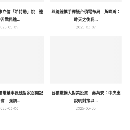
朱立倫「希特勒」說 連
與總統攜手釋疑台積電布局 黃暐瀚：
舌戰民進...
昨天之後我...
2025-05-09
2025-03-07
積電董事長魏哲家召開記
台積電擴大對美投資 蔣萬安：中央應
會 強調...
說明對策以...
2025-03-06
2025-03-05