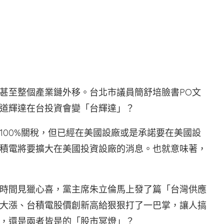
書
甚至整個產業鏈外移。台北市議員簡舒培臉書PO文
道輝達在台投資會變「台輝達」？
100%關稅，但已經在美國設廠或是承諾要在美國設
積電將要擴大在美國投資設廠的消息。也就意味著，
時間見獵心喜，黨主席朱立倫馬上發了篇「台灣供應
大漲、台積電股價創新高給狠狠打了一巴掌，讓人搞
，還是兩者皆是的「股市冥燈」？