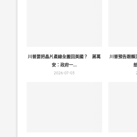
川普要把晶片產線全搬回美國？ 蔣萬
川普預告跟賴
安：政府一...
部
2026-07-03