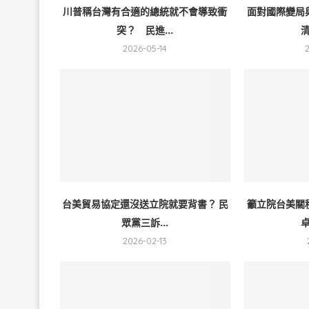
川普稱台灣有合適的總統就不會導致衝
面對國際變局
突？ 民進...
清
2026-05-14
台美貿易協定還沒送立院就要背書？ 民
籲立院台美關
眾黨三訴...
卓
2026-02-13