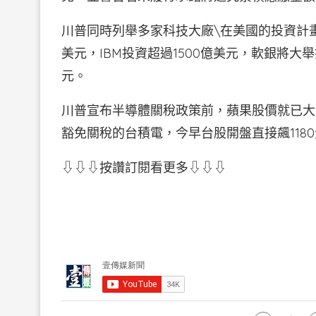
川普同時列舉多家科技大廠\在美國的投資計畫
美元，IBM投資超過1500億美元，軟銀將大舉
元。
川普宣布半導體關稅政策前，蘋果股價就已大
豁免關稅的台積電，今早台股開盤直接飆1180元
⇩⇩⇩按讚訂閱看更多⇩⇩⇩