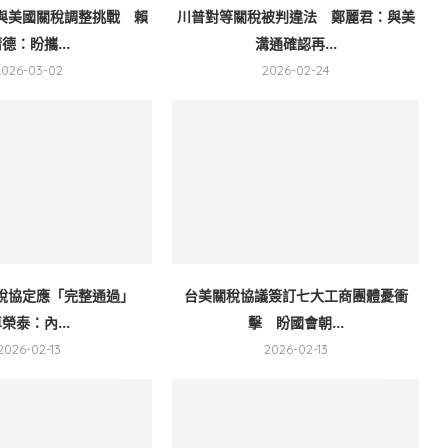
與美國關稅調整挑戰 賴
川普對等關稅被判違法 鄭麗君：與美
德：盼攜...
溝通確認再...
2026-03-02
2026-02-24
稅協定應「完整通過」
台美關稅協議簽訂七大工商團體憂衝
榮泰：內...
擊 盼國會朝...
2026-02-13
2026-02-13