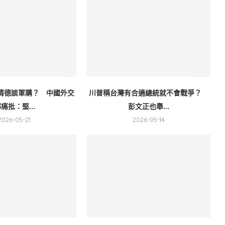
清德談軍購？ 中國外交
川普稱台灣有合適總統就不會戰爭？
痛批：堅...
彭文正也舉...
2026-05-21
2026-05-14