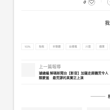
0
我
100%
免稅
半導體
台積電
川普
蘋果
上一篇報導
璩總編 解碼新聞台【影音】加薩走廊饑荒令人
類蒙羞 最荒謬的真實正上演