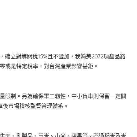
確立對等關稅15%且不疊加，我輸美2072項產品豁
零或是特定稅率，對台灣產業影響甚鉅。
量限制。另為確保軍工韌性，中小貨車則保留一定關
車後市場稽核監督管理體系。
牛肉、乳製品、玉米、小麥、蘋果等。不過稻米及米