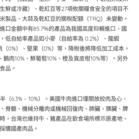
生鮮或冷藏）、乾紅豆等27項攸關糧食安全的項目不
米製品、大蒜及乾紅豆的關稅配額（TRQ）未變動。
口金額中有85.7％的產品為我國高度仰賴進口、國
低自給率產品如小麥（自給率為 0.2%）、龍蝦
、櫻桃（0%）、堅果（0%）等，降稅後將降低加工成本。
、鵝肉10%、鮮葡萄10%、橙及寬皮柑10%等）。另外
食品。
（6.3% – 10%）。美國牛肉進口僅開放絞肉及心、
、脊髓、機械分離肉或機械回復肉、肺臟、胰臟、脾
時，台灣也維持牛、豬產品在飲食場所標示原產地、
採購國產肉品。