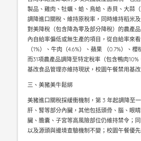
製品、雞肉、牡蠣、蛤、鳥蛤、赤貝、大蒜（
調降進口關稅、維持原稅率，同時維持稻米及
對美降稅（包含降為零及部分降稅）的農產品進
內自給率偏低或無生產的項目，從自給率來看，
（1%）、牛肉（4.6%）、蘋果 （0.7%）
而31項農產品調降至特定稅率（包含鴨肉10%
基改食品管理亦維持現狀，校園午餐禁用基改
三、美豬美牛鬆綁
美豬進口關稅採緩衝機制，第 3 年起調降至一半
肝、腎等部分內臟，其他包括頭骨、腦、眼睛
臟、膽囊、子宮等高風險部位仍維持禁令；同
以及源頭與邊境查驗機制不變；校園午餐優先