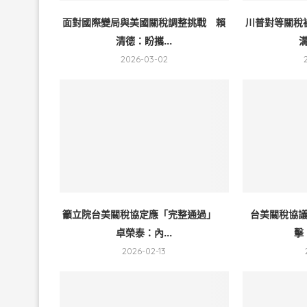
面對國際變局與美國關稅調整挑戰 賴
川普對等關稅
清德：盼攜...
溝
2026-03-02
籲立院台美關稅協定應「完整通過」
台美關稅協
卓榮泰：內...
擊
2026-02-13