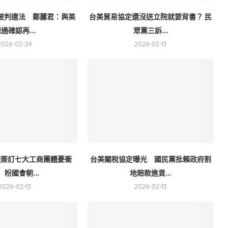
被判違法 鄭麗君：與美
台美貿易協定還沒送立院就要背書？ 民
通確認再...
眾黨三訴...
2026-02-24
2026-02-13
議簽訂七大工商團體憂衝
台美關稅協定曝光 國民黨批賴政府割
 盼國會朝...
地賠款進貢...
2026-02-13
2026-02-13