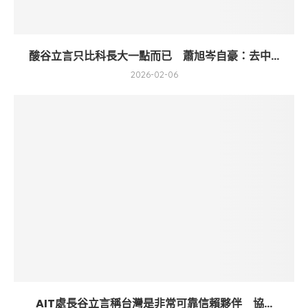
酸谷立言只比科長大一點而已 蕭旭岑自豪：去中...
2026-02-06
AIT處長谷立言稱台灣是非常可靠信賴夥伴 協...