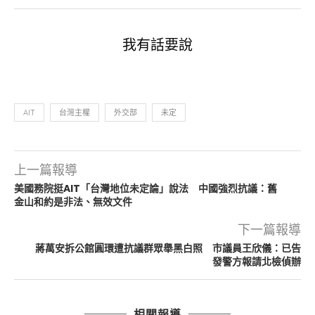
我有話要說
AIT
台灣主權
外交部
未定
上一篇報導
美國務院挺AIT「台灣地位未定論」說法 中國強烈抗議：舊
金山和約是非法、無效文件
下一篇報導
蔣萬安拆公館圓環遭抗議群眾舉黑白照 市議員王欣儀：已告
發警方報請北檢偵辦
相關報導