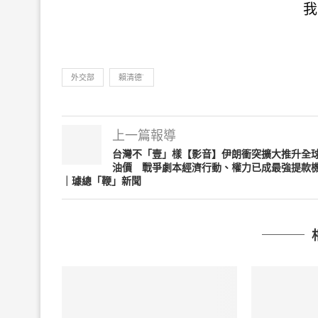
我
外交部
賴清德˙
上一篇報導
台灣不「壹」樣【影音】伊朗衝突擴大推升全
油價 戰爭劇本經濟行動、權力已成最強提款
｜璩總「鞭」新聞