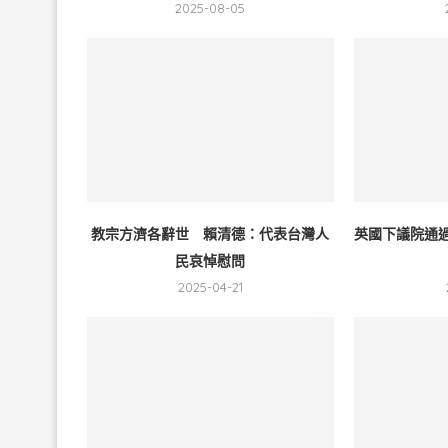
2025-08-05
教宗方濟各辭世 賴清德：代表台灣人
英國下議院通過
民哀悼慰問
2025-04-21