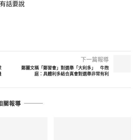
有話要說
下一篇報導
球
鄭麗文稱「鄭習會」對選舉「大利多」 牛煦
機
庭：具體利多結合真會對選舉非常有利
相關報導