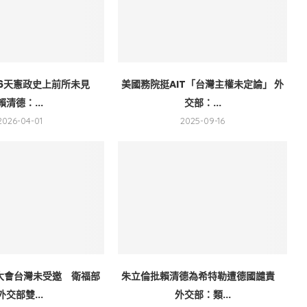
16天憲政史上前所未見
美國務院挺AIT「台灣主權未定論」 外
賴清德：...
交部：...
2026-04-01
2025-09-16
A大會台灣未受邀 衛福部
朱立倫批賴清德為希特勒遭德國譴責
外交部雙...
外交部：類...