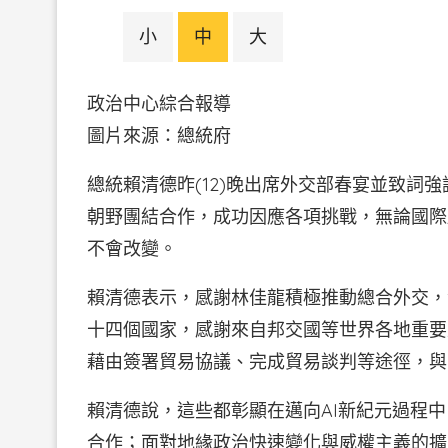
小
中
大
政治中心綜合報導
圖片來源：總統府
總統賴清德昨(12)晚出席外交部春宴並致詞
朝野團結合作，成功因應各項挑戰，無論國際
不會改變。
賴清德表示，感謝林佳龍積極推動總合外交，
十四個國家，感謝來自邦交國等世界各地重要
藉由簽署貿易協議、完成貿易談判等途徑，與
賴清德說，這些都彰顯在邁向AI新紀元過程
合作；面對地緣政治快速變化與威權主義的擴