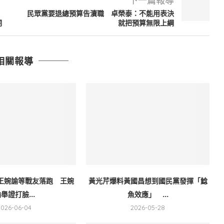
下一篇報導
民眾黨要退總預算告瀆職 卓榮泰：不能用表決
詞
就把預算無限上綱
相關報導
王婉諭等戰友落跑 王婉
黃光芹爆料黃國昌想到國民黨發揮「鯰
舉證打臉...
魚效應」 ...
2026-06-04
2026-05-28