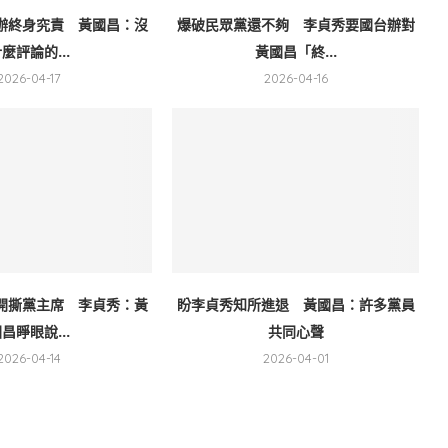
辦終身究責 黃國昌：沒
爆破民眾黨還不夠 李貞秀要國台辦對
麼評論的...
黃國昌「終...
2026-04-17
2026-04-16
開撕黨主席 李貞秀：黃
盼李貞秀知所進退 黃國昌：許多黨員
昌睜眼說...
共同心聲
2026-04-14
2026-04-01