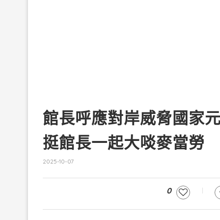
館長呼應對岸威脅國家
挺館長一起大啖麥當勞
2025-10-07
0