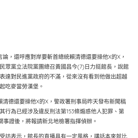
言論，還呼應對岸要斬首總統賴清德還要操他X的X，
民眾黨立法院黨團總召黃國昌今(7)日力挺館長，說館
表達對民進黨政府的不滿，從來沒有看到他做出超越
起吃麥當勞漢堡。
賴清德還要操他X的X，警政署刑事局昨天發布新聞稿
其行為已經涉及違反刑法第153條煽惑他人犯罪、第
相關事證後，將報請新北地檢署指揮偵辦。
受訪表示，館長的直播具有一定風格，講話本來就比