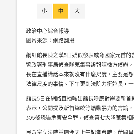
小
中
大
政治中心綜合報導
圖片來源：網路翻攝
網紅館長陳之漢5日疑似發表威脅國家元首的
警政署刑事局偵查隊蒐集事證報請檢方偵辦，
長在直播講話本來就沒有什麼尺度，主要是想
法律尺度的事情。下午更到法院力挺館長，一
館長5日在網路直播喊出館長呼應對岸要斬首
表示，公開提及斬首總統等煽動暴力的言論，
305條恐嚇危害安全罪，偵查第七大隊蒐集
民眾黨立法院黨團今天上午記者會時，黃國昌