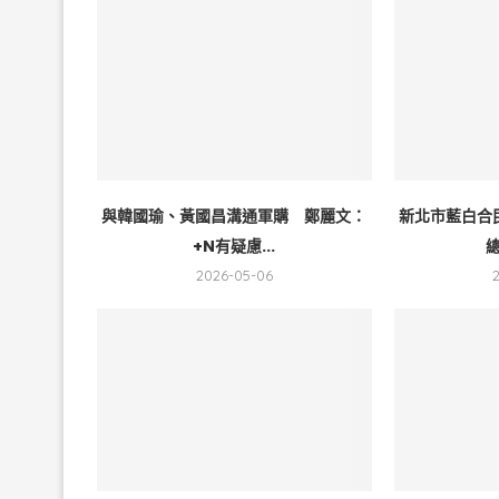
與韓國瑜、黃國昌溝通軍購 鄭麗文：
新北市藍白合
+N有疑慮...
總
2026-05-06