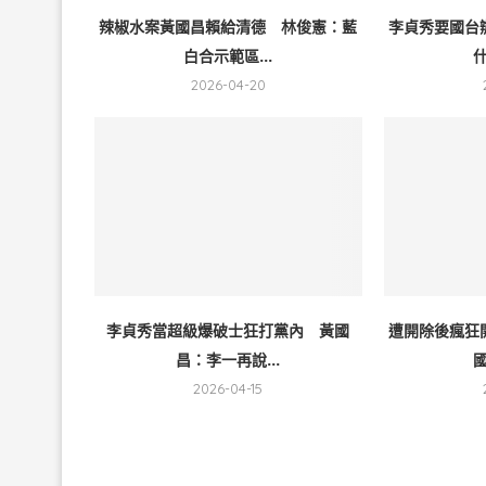
辣椒水案黃國昌賴給清德 林俊憲：藍
李貞秀要國台
白合示範區...
什
2026-04-20
李貞秀當超級爆破士狂打黨內 黃國
遭開除後瘋狂
昌：李一再說...
國
2026-04-15