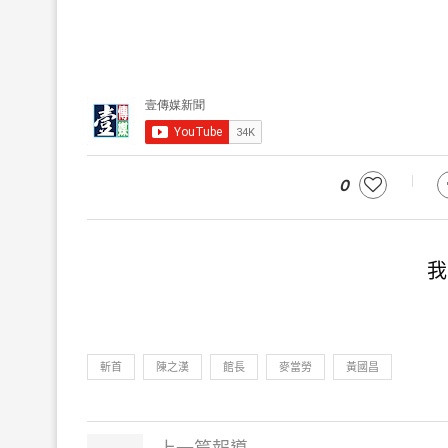
0
我
斬首
陳之漢
館長
麥當勞
黃國昌