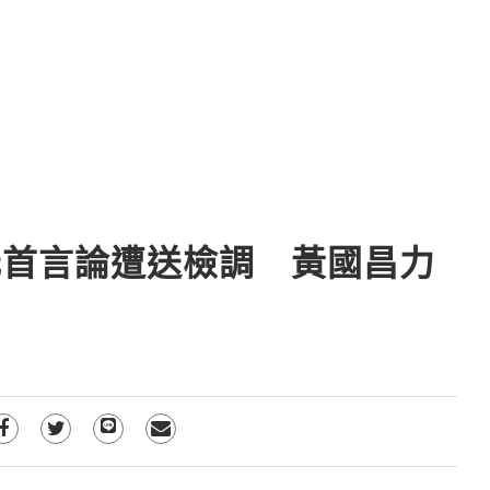
元首言論遭送檢調 黃國昌力