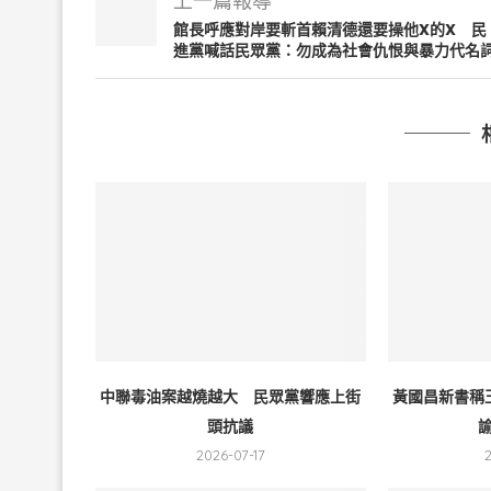
上一篇報導
館長呼應對岸要斬首賴清德還要操他X的X 民
進黨喊話民眾黨：勿成為社會仇恨與暴力代名
中聯毒油案越燒越大 民眾黨響應上街
黃國昌新書稱
頭抗議
諭
2026-07-17