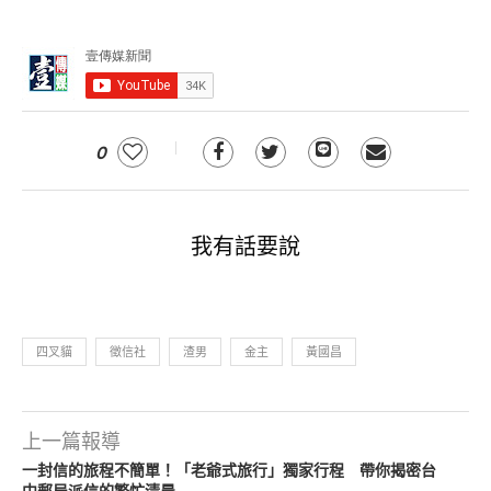
0
我有話要說
四叉貓
徵信社
渣男
金主
黃國昌
上一篇報導
一封信的旅程不簡單！「老爺式旅行」獨家行程 帶你揭密台