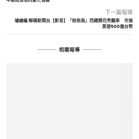
中郵局派信的繁忙清晨
下一篇報導
璩總編 解碼新聞台【影音】「始祖鳥」西藏煙花秀翻車 市值
蒸發500億台幣
相關報導