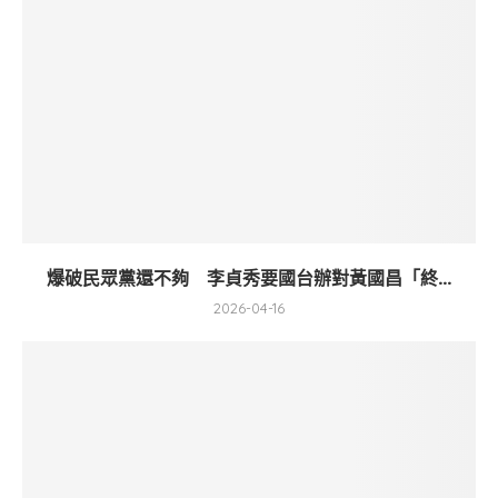
爆破民眾黨還不夠 李貞秀要國台辦對黃國昌「終...
2026-04-16