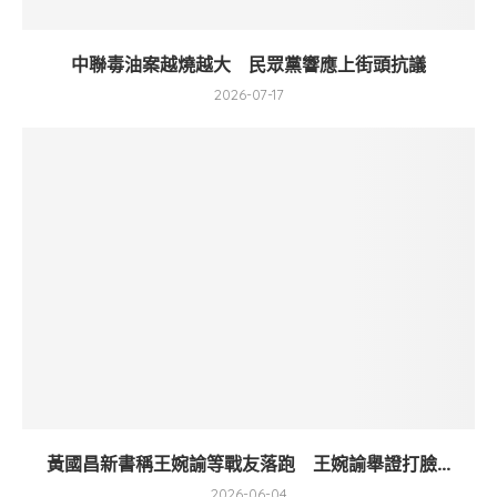
中聯毒油案越燒越大 民眾黨響應上街頭抗議
2026-07-17
黃國昌新書稱王婉諭等戰友落跑 王婉諭舉證打臉...
2026-06-04