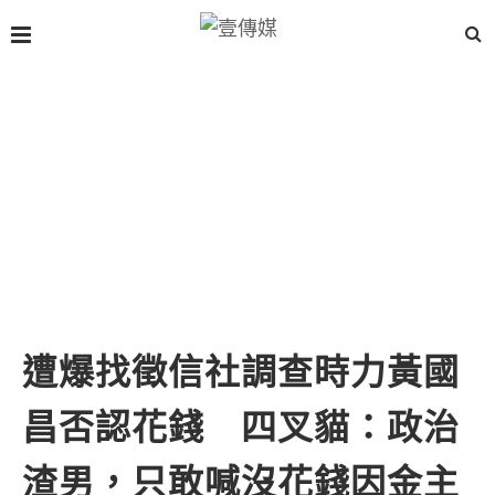
遭爆找徵信社調查時力黃國
昌否認花錢 四叉貓：政治
渣男，只敢喊沒花錢因金主