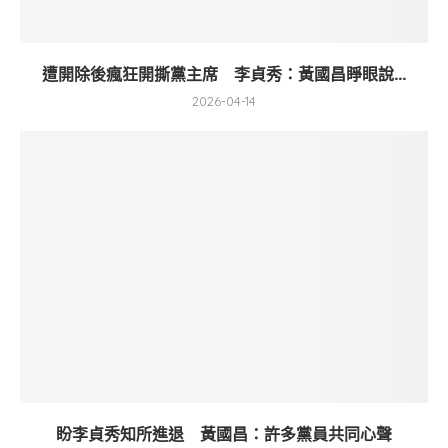
遭開除後瘋狂開撕黨主席 李貞秀：黃國昌睜眼說...
2026-04-14
盼李貞秀知所進退 黃國昌：許多黨員共同心聲