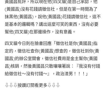
黃國昌批評，所以現在他(四叉貓)是自己承認，他
(黃國昌)沒有花錢請徵信社，但是在第一時間為了
抹黑他(黃國昌)，說他(黃國昌)花錢請徵信社，這不
是基本的邏輯嗎？講出這麼可笑的東西，沒有必要
幫他(四叉貓)在那邊操作，沒有意義。
四叉貓今日則在臉書回應「徵信社是你(黃國昌)指
定的，徵信社查你(黃國昌)想查的，徵信社到你(黃
國昌)的辦公室開會，徵信社費用是金主幫你(黃國
昌)核銷，然後黃國昌只敢嚷嚷著說：『我沒有付錢
給徵信社～沒有付錢～』，政治渣男！！！」
⇩⇩⇩按讚訂閱看更多⇩⇩⇩