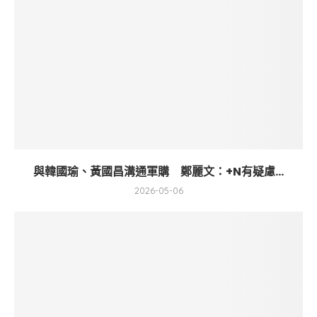
與韓國瑜、黃國昌溝通軍購 鄭麗文：+N有疑慮...
2026-05-06