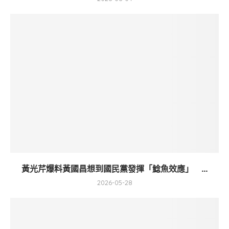
黃光芹爆料黃國昌想到國民黨發揮「鯰魚效應」 ...
2026-05-28