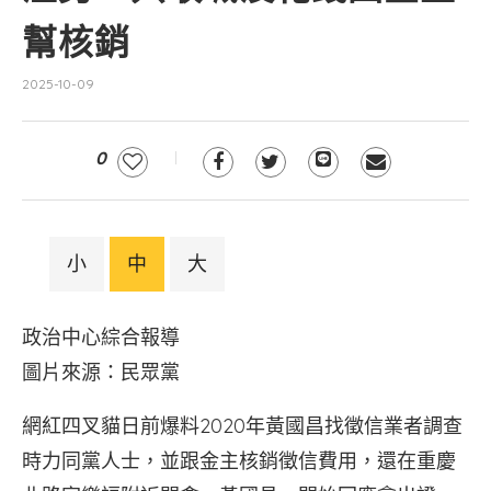
幫核銷
2025-10-09
0
小
中
大
政治中心綜合報導
圖片來源：民眾黨
網紅四叉貓日前爆料2020年黃國昌找徵信業者調查
時力同黨人士，並跟金主核銷徵信費用，還在重慶