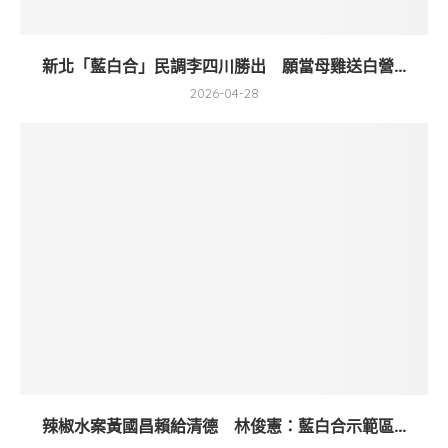
新北「藍白合」民調李四川勝出 願當母雞送白營...
2026-04-28
辣椒水案黃國昌賴給清德 林俊憲：藍白合示範區...