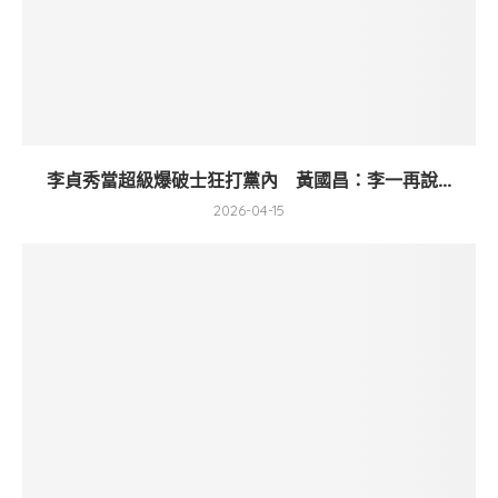
李貞秀當超級爆破士狂打黨內 黃國昌：李一再說...
2026-04-15