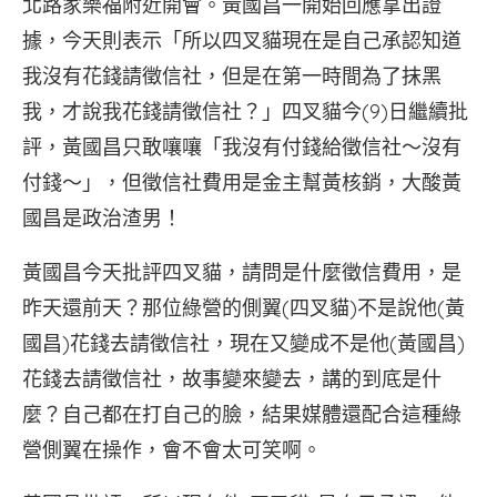
北路家樂福附近開會。黃國昌一開始回應拿出證
據，今天則表示「所以四叉貓現在是自己承認知道
我沒有花錢請徵信社，但是在第一時間為了抹黑
我，才說我花錢請徵信社？」四叉貓今(9)日繼續批
評，黃國昌只敢嚷嚷「我沒有付錢給徵信社～沒有
付錢～」，但徵信社費用是金主幫黃核銷，大酸黃
國昌是政治渣男！
黃國昌今天批評四叉貓，請問是什麼徵信費用，是
昨天還前天？那位綠營的側翼(四叉貓)不是說他(黃
國昌)花錢去請徵信社，現在又變成不是他(黃國昌)
花錢去請徵信社，故事變來變去，講的到底是什
麼？自己都在打自己的臉，結果媒體還配合這種綠
營側翼在操作，會不會太可笑啊。