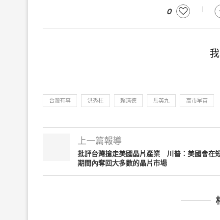
0
我
台灣有事
洪秀柱
賴清德
馬英九
高市早苗
上一篇報導
批評台灣搶走美國晶片產業 川普：美國會在
期間內奪回大多數的晶片市場