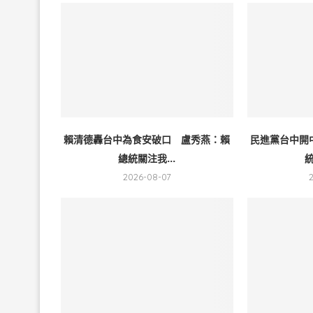
賴清德轟台中為食安破口 盧秀燕：賴
民進黨台中開
總統關注我...
統
2026-08-07