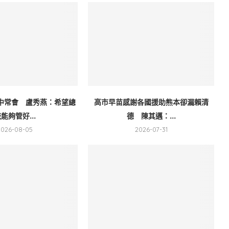
中常會 盧秀燕：希望總
高市早苗感謝各國援助熊本卻漏賴清
能夠管好...
德 陳其邁：...
2026-08-05
2026-07-31