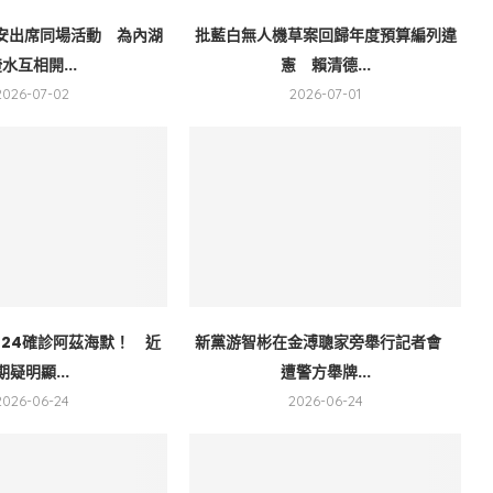
安出席同場活動 為內湖
批藍白無人機草案回歸年度預算編列違
水互相開...
憲 賴清德...
2026-07-02
2026-07-01
024確診阿茲海默！ 近
新黨游智彬在金溥聰家旁舉行記者會
期疑明顯...
遭警方舉牌...
2026-06-24
2026-06-24