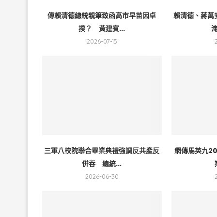
傳賴清德總統親筆致函高市早苗因卓
賴清德、蔣萬
揆？ 黃建賓...
淹
2026-07-15
三軍八校院聯合畢業典禮強調反共產反
網傳馬英九2
併吞 總統...
2026-06-30