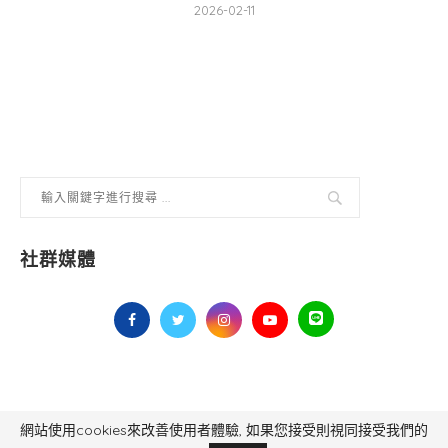
2026-02-11
社群媒體
網站使用cookies來改善使用者體驗, 如果您接受則視同接受我們的
毅傳媒控股股份有限公司 版權所有，非經授權，不得轉載 All Right Reserved.
Yi Media Inc.
電話：02-8791-8559