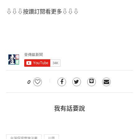
⇩⇩⇩按讚訂閱看更多⇩⇩⇩
0
我有話要說
台灣保證實施法案
川普