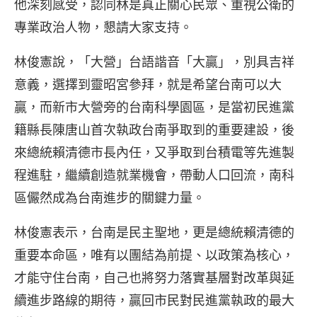
他深刻感受，認同林是真正關心民眾、重視公衛的
專業政治人物，懇請大家支持。
林俊憲說，「大營」台語諧音「大贏」，別具吉祥
意義，選擇到靈昭宮參拜，就是希望台南可以大
贏，而新市大營旁的台南科學園區，是當初民進黨
籍縣長陳唐山首次執政台南爭取到的重要建設，後
來總統賴清德市長內任，又爭取到台積電等先進製
程進駐，繼續創造就業機會，帶動人口回流，南科
區儼然成為台南進步的關鍵力量。
林俊憲表示，台南是民主聖地，更是總統賴清德的
重要本命區，唯有以團結為前提、以政策為核心，
才能守住台南，自己也將努力落實基層對改革與延
續進步路線的期待，贏回市民對民進黨執政的最大