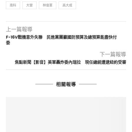
南科
大營
林俊憲
高大成
上一篇報導
F-16V戰機意外失聯 民進黨團籲國防預算及總預算能盡快付
委
下一篇報導
焦點新聞【影音】美軍轟炸委內瑞拉 現任總統遭逮紐約受審
相關報導