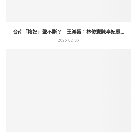
台南「換妃」聲不斷？ 王鴻薇：林俊憲陳亭妃恩...
2026-02-09