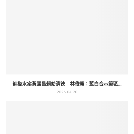
辣椒水案黃國昌賴給清德 林俊憲：藍白合示範區...
2026-04-20