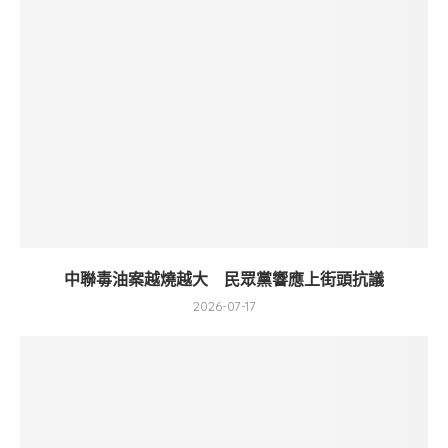
中聯毒油案越燒越大 民眾黨響應上街頭抗議
2026-07-17