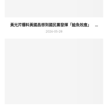
黃光芹爆料黃國昌想到國民黨發揮「鯰魚效應」 ...
2026-05-28