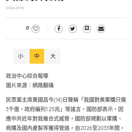
2026-01-14
0
小
中
大
政治中心綜合報導
圖片來源：網路翻攝
民眾黨主席黃國昌今(14)日聲稱「我國對美軍購只需
3千億，政府編列1.25兆」等謠言，國防部表示，因
應中共近年對我複合式威脅，國防部規劃以軍購、
商購及國內產製等獲得管道，自2026至2033年間，