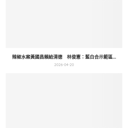
辣椒水案黃國昌賴給清德 林俊憲：藍白合示範區...
2026-04-20