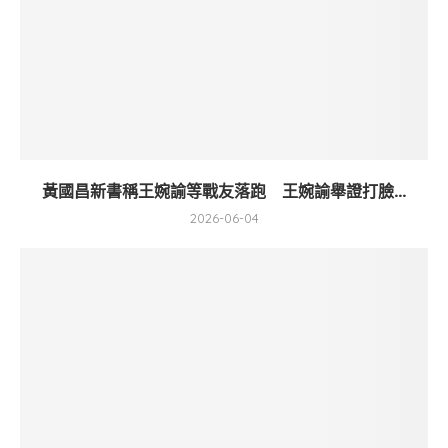
黃國昌新書稱王婉諭等戰友落跑 王婉諭舉證打臉...
2026-06-04