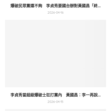
爆破民眾黨還不夠 李貞秀要國台辦對黃國昌「終...
2026-04-16
李貞秀當超級爆破士狂打黨內 黃國昌：李一再說...
2026-04-15