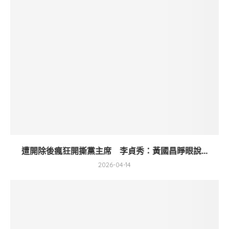
遭開除後瘋狂開撕黨主席 李貞秀：黃國昌睜眼說...
2026-04-14