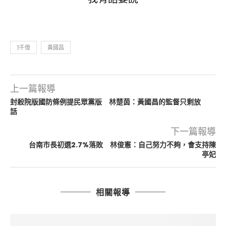
3千億
黃國昌
上一篇報導
封殺院版國防條例提民眾黨版 林楚茵：黃國昌的監督只剩放
話
下一篇報導
台南市長初選2.7%落敗 林俊憲：自己努力不夠，會支持陳
亭妃
相關報導