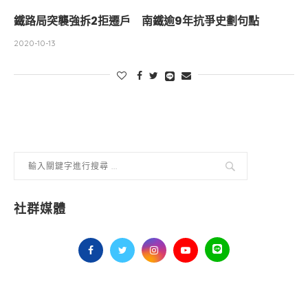
鐵路局突襲強拆2拒遷戶 南鐵逾9年抗爭史劃句點
2020-10-13
社群媒體