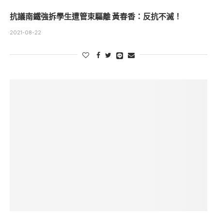
抗議南鐵強拆學生遭管束驅離 黃春香：反抗不滅！
2021-08-22