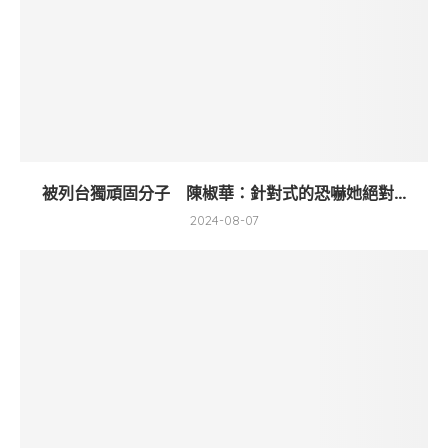
被列台獨頑固分子 陳椒華：針對式的恐嚇她絕對...
2024-08-07