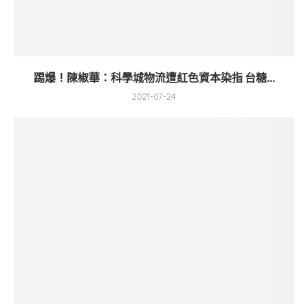
踢爆！陳椒華：科學城物流遭紅色資本染指 台糖...
2021-07-24