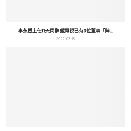
李永豐上任11天閃辭 鏡電視已有3位董事「陣...
2022-03-15