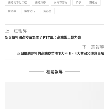
南鐵地下化工程
南鐵東移
台南市警局
抗爭
鐵道局
陳椒華
集會遊行
黃春香
上一篇報導
新兵傳打國產疫苗為主？ PTT諷：高端戰士戰力強
下一篇報導
正副總統要打的高端疫苗 有8大不明、4大禁忌和注意事項
相關報導