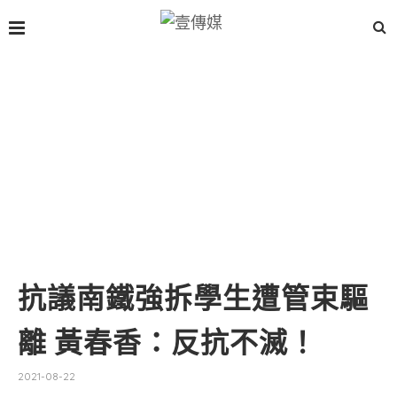
抗議南鐵強拆學生遭管束驅
離 黃春香：反抗不滅！
2021-08-22