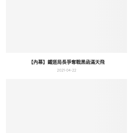
【內幕】鐵道局長爭奪戰黑函滿天飛
2021-04-22