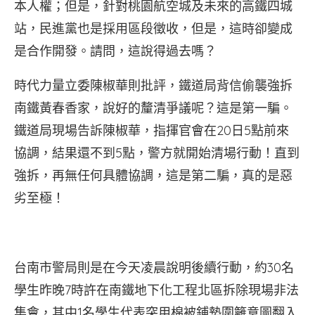
本人權；但是，針對桃園航空城及未來的高鐵四城
站，民進黨也是採用區段徵收，但是，這時卻變成
是合作開發。請問，這說得過去嗎？
時代力量立委陳椒華則批評，鐵道局背信偷襲強拆
南鐵黃春香家，說好的釐清爭議呢？這是第一騙。
鐵道局現場告訴陳椒華，指揮官會在20日5點前來
協調，結果還不到5點，警方就開始清場行動！直到
強拆，再無任何具體協調，這是第二騙，真的是惡
劣至極！
台南市警局則是在今天凌晨說明後續行動，約30名
學生昨晚7時許在南鐵地下化工程北區拆除現場非法
集會，其中1名學生代表突用棉被鋪墊圍籬意圖翻入