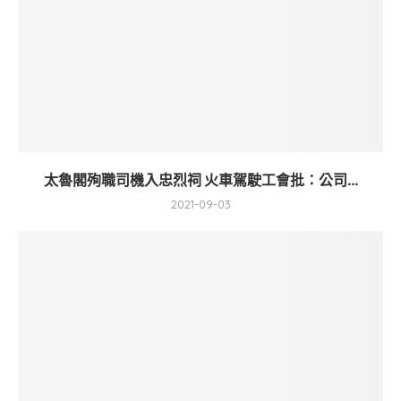
太魯閣殉職司機入忠烈祠 火車駕駛工會批：公司...
2021-09-03