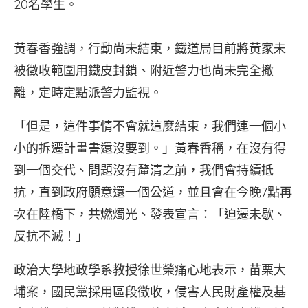
20名學生。
黃春香強調，行動尚未結束，鐵道局目前將黃家未
被徵收範圍用鐵皮封鎖、附近警力也尚未完全撤
離，定時定點派警力監視。
「但是，這件事情不會就這麼結束，我們連一個小
小的拆遷計畫書還沒要到。」黃春香稱，在沒有得
到一個交代、問題沒有釐清之前，我們會持續抵
抗，直到政府願意還一個公道，並且會在今晚7點再
次在陸橋下，共燃燭光、發表宣言：「迫遷未歇、
反抗不滅！」
政治大學地政學系教授徐世榮痛心地表示，苗栗大
埔案，國民黨採用區段徵收，侵害人民財產權及基