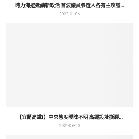
時力海選延續新政治 首波議員參選人各有主攻議...
2022-01-06
【宜蘭高鐵1】中央態度曖昧不明 高鐵設址撕裂...
2021-09-20