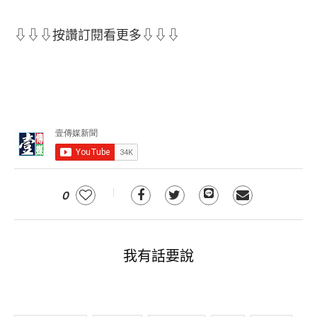
⇩⇩⇩按讚訂閱看更多⇩⇩⇩
0
我有話要說