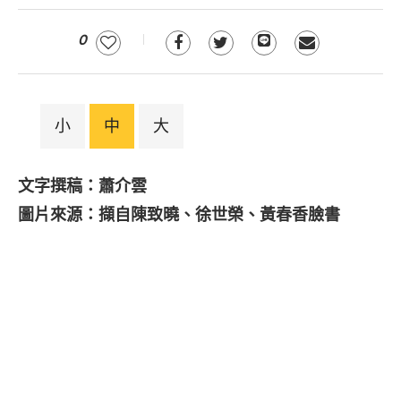
0
小
中
大
文字撰稿：蕭介雲
圖片來源：擷自陳致曉、徐世榮、黃春香臉書