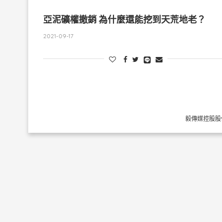
亞泥礦權撤銷 為什麼還能挖到天荒地老？
2021-09-17
毅傳媒控股股份有