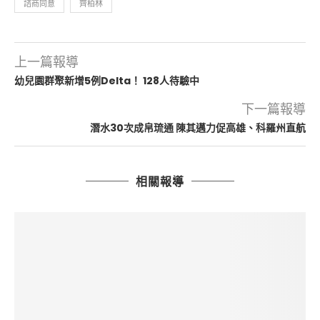
諮商同意
齊柏林
上一篇報導
幼兒園群聚新增5例Delta！ 128人待驗中
下一篇報導
潛水30次成帛琉通 陳其邁力促高雄、科羅州直航
相關報導