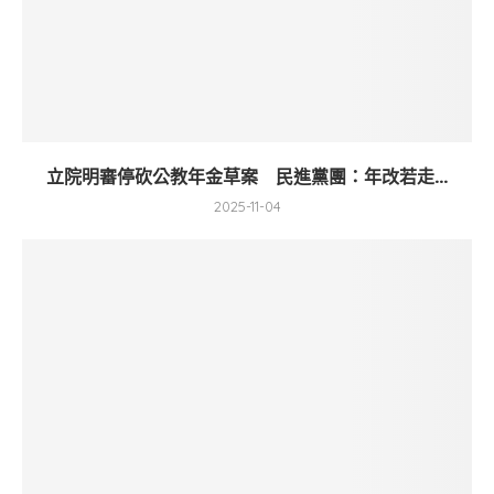
立院明審停砍公教年金草案 民進黨團：年改若走...
2025-11-04