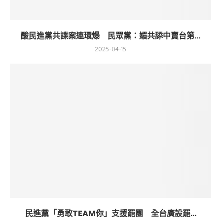
酸民進黨共諜案連環爆 民眾黨：媚共舔中賣台第...
2025-04-15
民進黨「勇敢TEAM你」支援罷團 全台廣設罷...