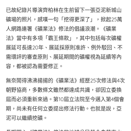
已故紀錄片導演齊柏林在生前留下一張亞泥新城山
礦場的照片，感嘆一句「挖得更深了」，掀起25萬
人網路連署《礦業法》修法的倡議浪潮。《礦業
法》當中有多項「霸王條款」，其中包括每次礦權
展延可長達20年、展延採原則准許、例外駁回、不
需環評的審查原則、展延期間的礦權視為延續等內
容，都被認為需要修正。
無奈鬧得沸沸揚揚的《礦業法》經歷25次修法與4次
朝野協商，多數條文雖然都達成共識，卻因立委換
屆而必須重新來過。第10屆立法院至今邁入第4個會
期，尚未有任何立委提出修法行動。也就是說，亞
泥可以繼續挖礦。