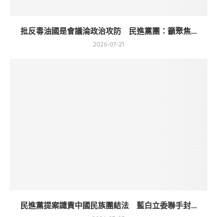
批反毒油國是會議淪政治攻防 民進黨團：籲聚焦...
2026-07-21
民進黨提案譴責中國民族團結法 藍白立委聯手封...