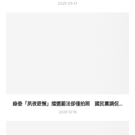
2025-03-17
綠委「夙夜匪懈」擋選罷法卻僅拍照 國民黨調侃...
2024-12-16