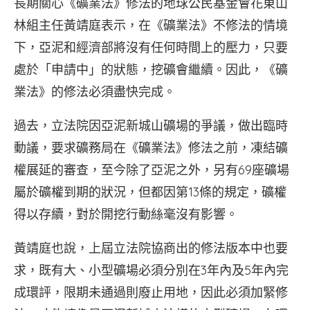
長期關心《礦業法》修法的地球公民基金會花東山
林組主任黃靖庭表示，在《礦業法》不修法的情境
下，亞泥和經濟部將沒有任何時間上的壓力，只要
處於「申請中」的狀態，挖礦會繼續。因此，《礦
業法》的修法必須盡快完成。
過去，立法院因亞泥新城山礦場的爭議，做出臨時
動議，要求礦務局在《礦業法》修法之前，凍結礦
權展延的審查，至今除了亞泥之外，另有69座礦場
屬於礦權到期的狀況，但都因第13條的規定，礦權
得以存續，對於開挖行動絲毫沒有影響。
黃靖庭也說，上屆立法院協商出的修法版本中也要
求，既有大、小型礦場必須分別在3年內及5年內完
成環評，限期未通過則廢止用地，因此必須加緊修