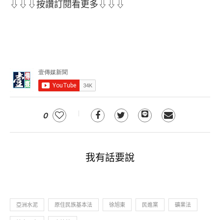
⇩⇩⇩按讚訂閱看更多⇩⇩⇩
0
我有話要說
亞洲水泥
原住民族基本法
徐旭東
民進黨
礦業法