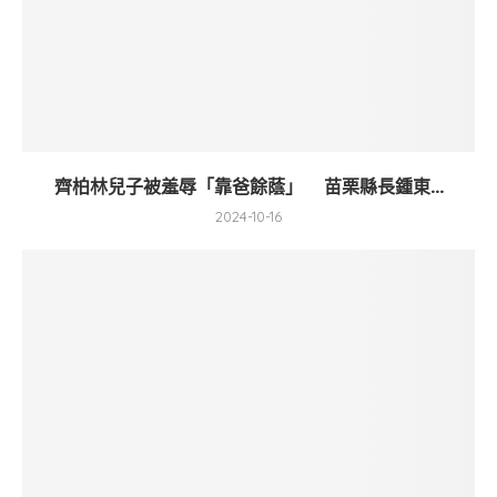
齊柏林兒子被羞辱「靠爸餘蔭」 苗栗縣長鍾東...
2024-10-16