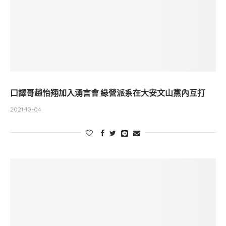
口譯哥趙怡翔加入湧言會 綠營派系在大安文山黨內互打
2021-10-04