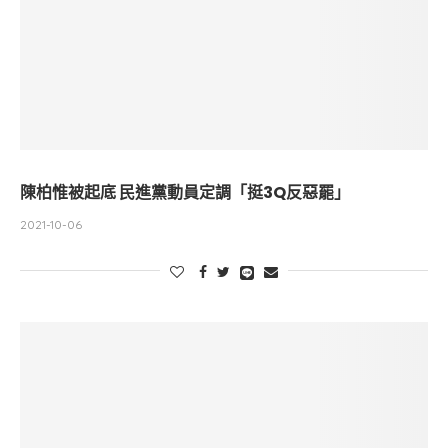
陳柏惟被起底 民進黨動員定調「挺3Q反惡罷」
2021-10-06