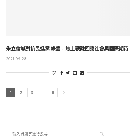
朱立倫喊對抗民進黨 綠營：焦土戰難回應社會與國際期待
2021-09-28
2
3
9
1
...