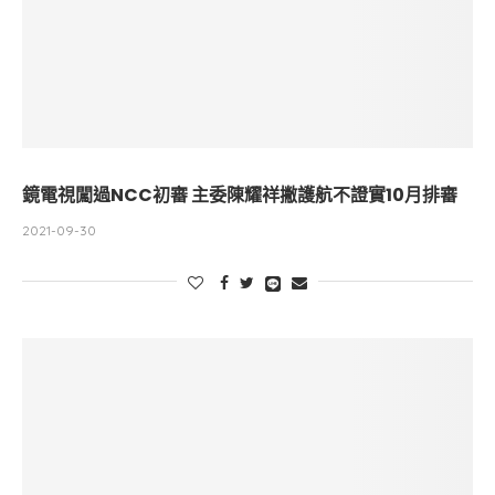
鏡電視闖過NCC初審 主委陳耀祥撇護航不證實10月排審
2021-09-30