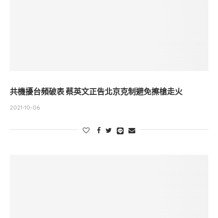
共機擾台頻破表 蔡英文正告北京克制避免擦槍走火
2021-10-06