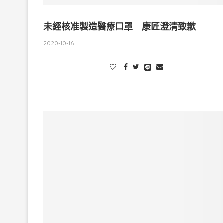
未經核准製造醫療口罩 康匠澄清致歉
2020-10-16