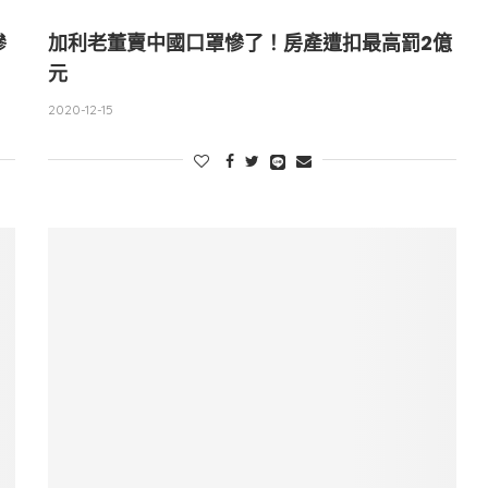
慘
加利老董賣中國口罩慘了！房產遭扣最高罰2億
元
2020-12-15