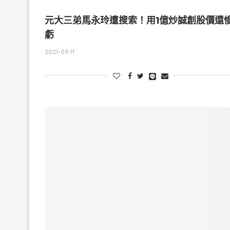
元大三弟馬永玲遭搜索！用1億炒誠創股價還
虧
2021-03-11