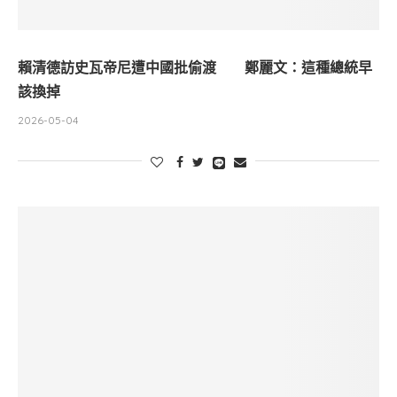
賴清德訪史瓦帝尼遭中國批偷渡 鄭麗文：這種總統早
該換掉
2026-05-04