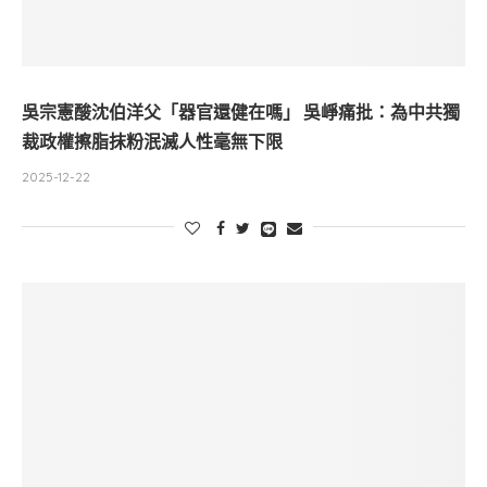
吳宗憲酸沈伯洋父「器官還健在嗎」 吳崢痛批：為中共獨
裁政權擦脂抹粉泯滅人性毫無下限
2025-12-22