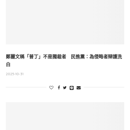
鄭麗文稱「普丁」不是獨裁者 民進黨：為侵略者辯護洗
白
2025-10-31