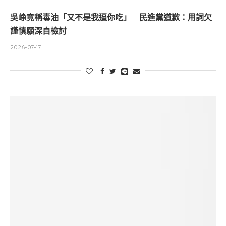
吳峥竟稱毒油「又不是我逼你吃」 民進黨道歉：用詞欠
謹慎願深自檢討
2026-07-17