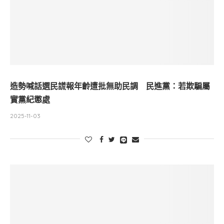
造勢喊話選民謊報年齡遭批無助民調 民進黨：若欺騙屬
實黨紀懲處
2025-11-03