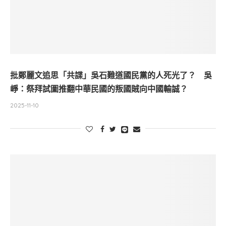
批鄭麗文追思「共諜」吳石難道國民黨的人死光了？ 吳
崢：祭拜試圖推翻中華民國的叛國賊向中國輸誠？
2025-11-10