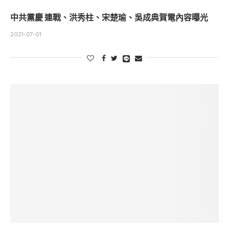
中共黨慶 連戰、洪秀柱、宋楚瑜、吳成典賀電內容曝光
2021-07-01