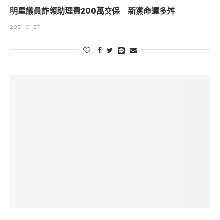
明星議員詐領助理費200萬交保 新黨命運多舛
2021-01-27