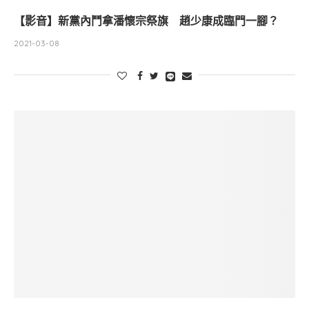
【影音】新黨內鬥拿潘懷宗祭旗 趙少康成臨門一腳？
2021-03-08