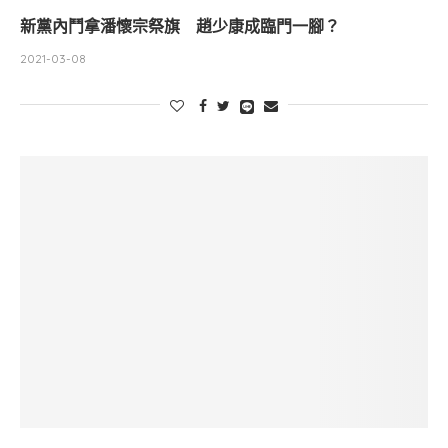
新黨內鬥拿潘懷宗祭旗 趙少康成臨門一腳？
2021-03-08