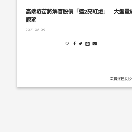
高端疫苗將解盲股價「連2亮紅燈」 大盤量
觀望
2021-06-09
毅傳媒控股股份有