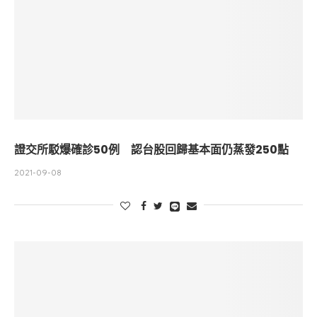
證交所駁爆確診50例 認台股回歸基本面仍蒸發250點
2021-09-08