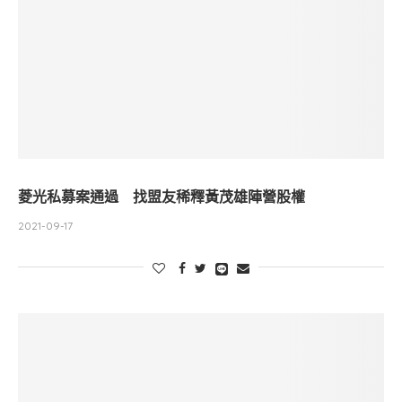
菱光私募案通過 找盟友稀釋黃茂雄陣營股權
2021-09-17