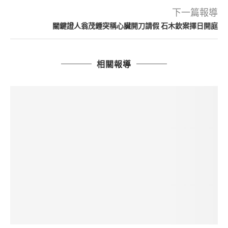
下一篇報導
關鍵證人翁茂鍾突稱心臟開刀請假 石木欽案擇日開庭
相關報導