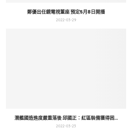
鄭優出任鏡電視董座 預定5月8日開播
2022-03-29
潛艦國造進度嚴重落後 邱國正：紅區裝備獲得困...
2022-03-23