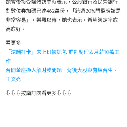
她會後接受媒體訪問時表示，公股銀行及民營銀行
對數位券加碼已達462萬份，「跨過20%門檻應該是
非常容易」，樂觀以待，她也表示，希望綁定率愈
高愈好。
看更多
「遠端打卡」未上班被抓包 群創副理丟月薪10萬工
作
台開董座換人解財務問題 背後大股東有練台生、
王文堯
⇩⇩⇩按讚訂閱看更多⇩⇩⇩