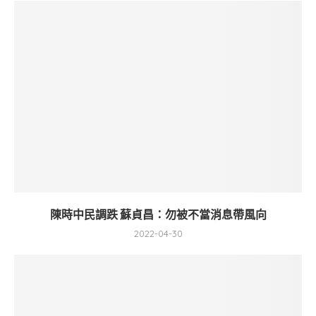
陳時中民調跌 蘇貞昌：勿被不當消息帶風向
2022-04-30