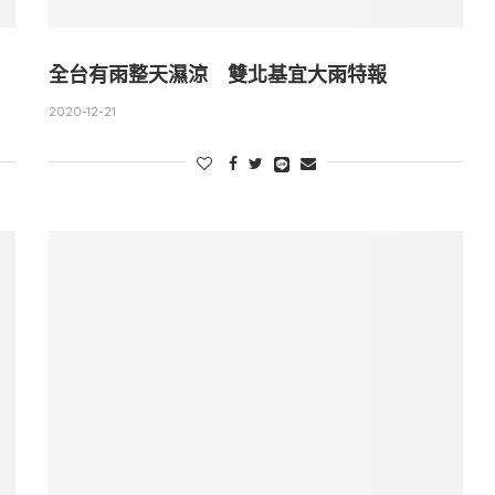
全台有雨整天濕涼 雙北基宜大雨特報
2020-12-21