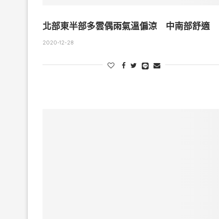
北部東半部多雲偶雨氣溫偏涼 中南部舒適
2020-12-28