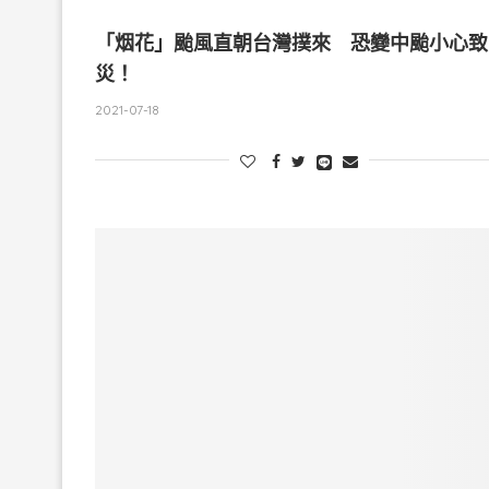
「烟花」颱風直朝台灣撲來 恐變中颱小心致
災！
2021-07-18