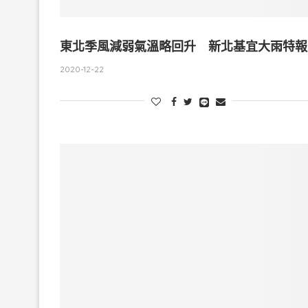
東北季風減弱氣溫略回升 新北基宜大雨特報
2020-12-22