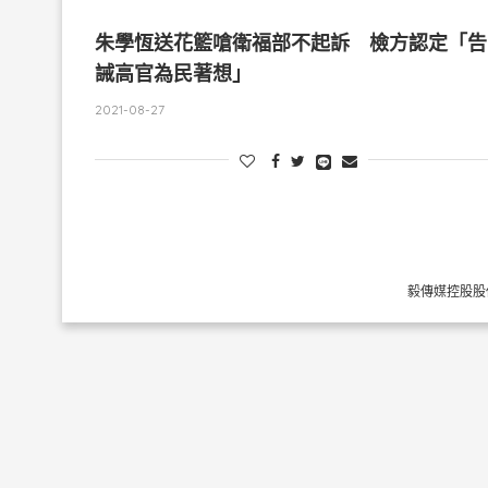
朱學恆送花籃嗆衛福部不起訴 檢方認定「告
誡高官為民著想」
2021-08-27
毅傳媒控股股份有