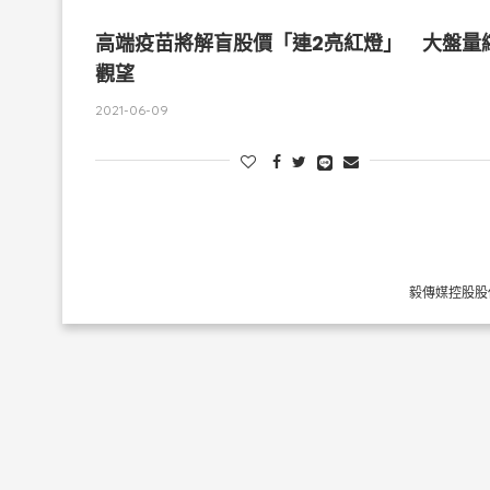
高端疫苗將解盲股價「連2亮紅燈」 大盤量
觀望
2021-06-09
毅傳媒控股股份有